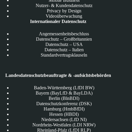
Mobile Business
Nutzer- & Kundendatenschutz
Privacy by Design
Videoüberwachung
Internationaler Datenschutz
Angemessenheitsbeschluss
Datenschutz – Großbritannien
Datenschutz – USA
Datenschutz – Italien
Standardvertragsklauseln
Landesdatenschutzbeauftragte & -aufsichtsbehörden
Baden-Württemberg (LfDI BW)
Bayern (BayLfD & BayLDA)
Berlin (BlnBDI)
Datenschutzkonferenz (DSK)
Hamburg (HmbBfDI)
Hessen (HBDI)
Niedersachsen (LfD NI)
Nordrhein-Westfalen (LDI NRW)
Rheinland-Pfalz (LfDI RLP)