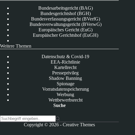
Bundesarbeitsgericht (BAG)
Bundesgerichtshof (BGH)
Bundesverfassungsgericht (BVerfG)
Bundesverwaltungsgericht (BVerwG)
Europäisches Gericht (EuG)
Europäischer Gerichtshof (EuGH)
Weitere Themen
Datenschutz & Covid-19
EEA-Richtlinie
Kartellrecht
Presseprivileg
Shadow Banning
Spionage
Vorratsdatenspeicherung
Werbung
Wettbewerbsrecht
Suche
K
Copyright © 2026 -
Creative Themes
e
i