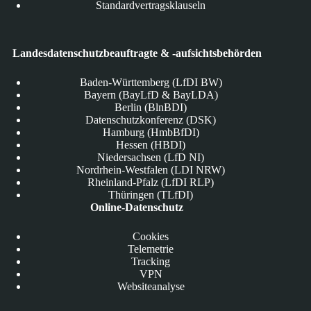
Standardvertragsklauseln
Landesdatenschutzbeauftragte & -aufsichtsbehörden
Baden-Württemberg (LfDI BW)
Bayern (BayLfD & BayLDA)
Berlin (BlnBDI)
Datenschutzkonferenz (DSK)
Hamburg (HmbBfDI)
Hessen (HBDI)
Niedersachsen (LfD NI)
Nordrhein-Westfalen (LDI NRW)
Rheinland-Pfalz (LfDI RLP)
Thüringen (TLfDI)
Online-Datenschutz
Cookies
Telemetrie
Tracking
VPN
Websiteanalyse