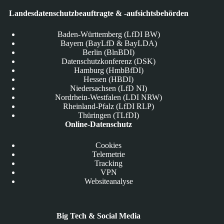
Landesdatenschutzbeauftragte & -aufsichtsbehörden
Baden-Württemberg (LfDI BW)
Bayern (BayLfD & BayLDA)
Berlin (BlnBDI)
Datenschutzkonferenz (DSK)
Hamburg (HmbBfDI)
Hessen (HBDI)
Niedersachsen (LfD NI)
Nordrhein-Westfalen (LDI NRW)
Rheinland-Pfalz (LfDI RLP)
Thüringen (TLfDI)
Online-Datenschutz
Cookies
Telemetrie
Tracking
VPN
Websiteanalyse
Big Tech & Social Media