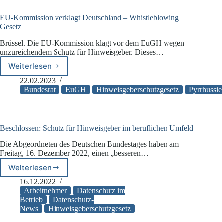
in
Kraft
EU-Kommission verklagt Deutschland – Whistleblowing
Gesetz
Brüssel. Die EU-Kommission klagt vor dem EuGH wegen
unzureichendem Schutz für Hinweisgeber. Dieses…
Weiterlesen
EU-
Kommission
22.02.2023
verklagt
Bundesrat
EuGH
Hinweisgeberschutzgesetz
Pyrrhussi
Deutschland
–
Whistleblowing
Gesetz
Beschlossen: Schutz für Hinweisgeber im beruflichen Umfeld
Die Abgeordneten des Deutschen Bundestages haben am
Freitag, 16. Dezember 2022, einen „besseren…
Weiterlesen
Beschlossen:
Schutz
16.12.2022
für
Arbeitnehmer
Datenschutz im
Hinweisgeber
Betrieb
Datenschutz-
News
Hinweisgeberschutzgesetz
im
beruflichen