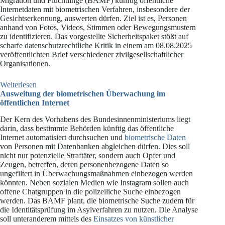
Migration und Flüchtlinge (BAMF) künftig öffentliche
Internetdaten mit biometrischen Verfahren, insbesondere der
Gesichtserkennung, auswerten dürfen. Ziel ist es, Personen
anhand von Fotos, Videos, Stimmen oder Bewegungsmustern
zu identifizieren. Das vorgestellte Sicherheitspaket stößt auf
scharfe datenschutzrechtliche Kritik in einem am 08.08.2025
veröffentlichten Brief verschiedener zivilgesellschaftlicher
Organisationen.
:
Weiterlesen
Sicherheitspaket
Ausweitung der biometrischen Überwachung im
und
öffentlichen Internet
datenschutzrechtliche
Der Kern des Vorhabens des Bundesinnenministeriums liegt
Kritik
darin, dass bestimmte Behörden künftig das öffentliche
Internet automatisiert durchsuchen und
biometrische Daten
von Personen mit Datenbanken abgleichen dürfen. Dies soll
nicht nur potenzielle Straftäter, sondern auch Opfer und
Zeugen, betreffen, deren personenbezogene Daten so
ungefiltert in Überwachungsmaßnahmen einbezogen werden
könnten. Neben sozialen Medien wie Instagram sollen auch
offene Chatgruppen in die polizeiliche Suche einbezogen
werden. Das BAMF plant, die biometrische Suche zudem für
die Identitätsprüfung im Asylverfahren zu nutzen. Die Analyse
soll unteranderem mittels des
Einsatzes von künstlicher