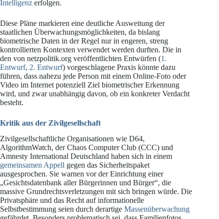
Intelligenz
erfolgen.
Diese Pläne markieren eine deutliche Ausweitung der
staatlichen Überwachungsmöglichkeiten, da bislang
biometrische Daten in der Regel nur in engeren, streng
kontrollierten Kontexten verwendet werden durften. Die in
den von netzpolitik.org veröffentlichten Entwürfen (
1.
Entwurf
,
2. Entwurf
) vorgeschlagene Praxis könnte dazu
führen, dass nahezu jede Person mit einem Online-Foto oder
Video im Internet potenziell Ziel biometrischer Erkennung
wird, und zwar unabhängig davon, ob ein konkreter Verdacht
besteht.
Kritik aus der Zivilgesellschaft
Zivilgesellschaftliche Organisationen wie D64,
AlgorithmWatch, der Chaos Computer Club (CCC) und
Amnesty International Deutschland haben sich in einem
gemeinsamen Appell
gegen das Sicherheitspaket
ausgesprochen. Sie warnen vor der Einrichtung einer
„Gesichtsdatenbank aller Bürgerinnen und Bürger“, die
massive Grundrechtsverletzungen mit sich bringen würde. Die
Privatsphäre und das Recht auf informationelle
Selbstbestimmung seien durch derartige
Massenüberwachung
gefährdet. Besonders problematisch sei, dass Familienfotos,