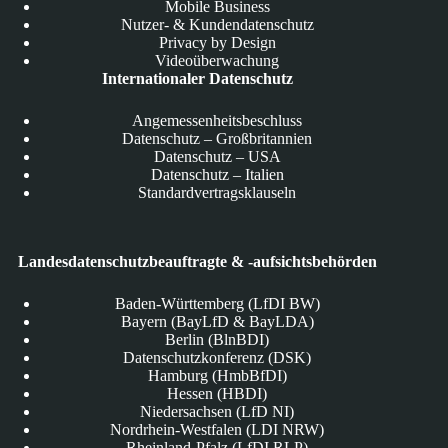
Mobile Business
Nutzer- & Kundendatenschutz
Privacy by Design
Videoüberwachung
Internationaler Datenschutz
Angemessenheitsbeschluss
Datenschutz – Großbritannien
Datenschutz – USA
Datenschutz – Italien
Standardvertragsklauseln
Landesdatenschutzbeauftragte & -aufsichtsbehörden
Baden-Württemberg (LfDI BW)
Bayern (BayLfD & BayLDA)
Berlin (BlnBDI)
Datenschutzkonferenz (DSK)
Hamburg (HmbBfDI)
Hessen (HBDI)
Niedersachsen (LfD NI)
Nordrhein-Westfalen (LDI NRW)
Rheinland-Pfalz (LfDI RLP)