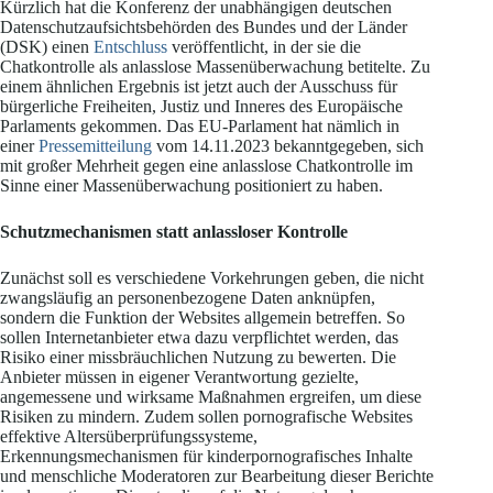
Kürzlich hat die Konferenz der unabhängigen deutschen
Datenschutzaufsichtsbehörden des Bundes und der Länder
(DSK) einen
Entschluss
veröffentlicht, in der sie die
Chatkontrolle als anlasslose Massenüberwachung betitelte. Zu
einem ähnlichen Ergebnis ist jetzt auch der Ausschuss für
bürgerliche Freiheiten, Justiz und Inneres des Europäische
Parlaments gekommen. Das EU-Parlament hat nämlich in
einer
Pressemitteilung
vom 14.11.2023 bekanntgegeben, sich
mit großer Mehrheit gegen eine anlasslose Chatkontrolle im
Sinne einer Massenüberwachung positioniert zu haben.
Schutzmechanismen statt anlassloser Kontrolle
Zunächst soll es verschiedene Vorkehrungen geben, die nicht
zwangsläufig an personenbezogene Daten anknüpfen,
sondern die Funktion der Websites allgemein betreffen. So
sollen Internetanbieter etwa dazu verpflichtet werden, das
Risiko einer missbräuchlichen Nutzung zu bewerten. Die
Anbieter müssen in eigener Verantwortung gezielte,
angemessene und wirksame Maßnahmen ergreifen, um diese
Risiken zu mindern. Zudem sollen pornografische Websites
effektive Altersüberprüfungssysteme,
Erkennungsmechanismen für kinderpornografisches Inhalte
und menschliche Moderatoren zur Bearbeitung dieser Berichte