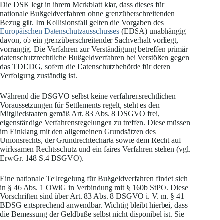
Die DSK legt in ihrem Merkblatt klar, dass dieses für
nationale Bußgeldverfahren ohne grenzüberschreitenden
Bezug gilt. Im Kollisionsfall gelten die Vorgaben des
Europäischen Datenschutzausschusses
(EDSA) unabhängig
davon, ob ein grenzüberschreitender Sachverhalt vorliegt,
vorrangig. Die Verfahren zur Verständigung betreffen primär
datenschutzrechtliche Bußgeldverfahren bei Verstößen gegen
das TDDDG, sofern die Datenschutzbehörde für deren
Verfolgung zuständig ist.
Während die DSGVO selbst keine verfahrensrechtlichen
Voraussetzungen für Settlements regelt, steht es den
Mitgliedstaaten gemäß Art. 83 Abs. 8 DSGVO frei,
eigenständige Verfahrensregelungen zu treffen. Diese müssen
im Einklang mit den allgemeinen Grundsätzen des
Unionsrechts, der Grundrechtecharta sowie dem Recht auf
wirksamen Rechtsschutz und ein faires Verfahren stehen (vgl.
ErwGr. 148 S.4 DSGVO).
Eine nationale Teilregelung für Bußgeldverfahren findet sich
in § 46 Abs. 1 OWiG in Verbindung mit § 160b StPO. Diese
Vorschriften sind über Art. 83 Abs. 8 DSGVO i. V. m. § 41
BDSG entsprechend anwendbar. Wichtig bleibt hierbei, dass
die Bemessung der Geldbuße selbst nicht disponibel ist. Sie