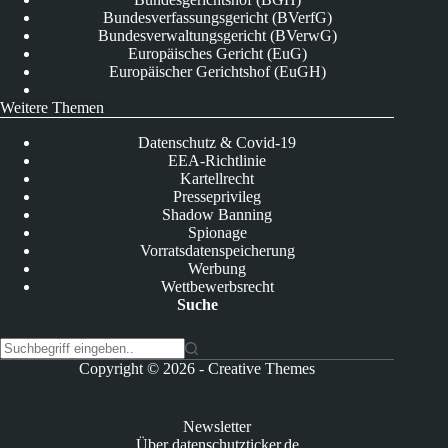
Bundesverfassungsgericht (BVerfG)
Bundesverwaltungsgericht (BVerwG)
Europäisches Gericht (EuG)
Europäischer Gerichtshof (EuGH)
Weitere Themen
Datenschutz & Covid-19
EEA-Richtlinie
Kartellrecht
Presseprivileg
Shadow Banning
Spionage
Vorratsdatenspeicherung
Werbung
Wettbewerbsrecht
Suche
K
Copyright © 2026 -
Creative Themes
e
i
n
Newsletter
e
Über datenschutzticker.de