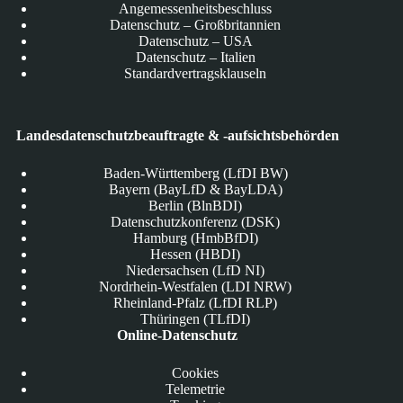
Angemessenheitsbeschluss
Datenschutz – Großbritannien
Datenschutz – USA
Datenschutz – Italien
Standardvertragsklauseln
Landesdatenschutzbeauftragte & -aufsichtsbehörden
Baden-Württemberg (LfDI BW)
Bayern (BayLfD & BayLDA)
Berlin (BlnBDI)
Datenschutzkonferenz (DSK)
Hamburg (HmbBfDI)
Hessen (HBDI)
Niedersachsen (LfD NI)
Nordrhein-Westfalen (LDI NRW)
Rheinland-Pfalz (LfDI RLP)
Thüringen (TLfDI)
Online-Datenschutz
Cookies
Telemetrie