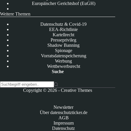
Europäischer Gerichtshof (EuGH)
Weitere Themen
Datenschutz & Covid-19
EEA-Richtlinie
Kartellrecht
Presseprivileg
Shadow Banning
Spionage
Vorratsdatenspeicherung
Werbung
Wettbewerbsrecht
Suche
K
Copyright © 2026 -
Creative Themes
e
i
n
Newsletter
e
Über datenschutzticker.de
E
AGB
r
Impressum
g
Datenschutz