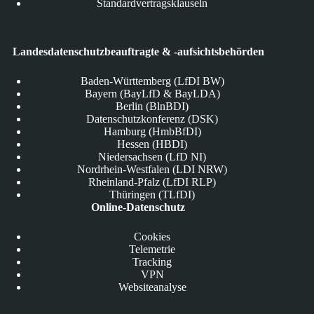
Standardvertragsklauseln
Landesdatenschutzbeauftragte & -aufsichtsbehörden
Baden-Württemberg (LfDI BW)
Bayern (BayLfD & BayLDA)
Berlin (BlnBDI)
Datenschutzkonferenz (DSK)
Hamburg (HmbBfDI)
Hessen (HBDI)
Niedersachsen (LfD NI)
Nordrhein-Westfalen (LDI NRW)
Rheinland-Pfalz (LfDI RLP)
Thüringen (TLfDI)
Online-Datenschutz
Cookies
Telemetrie
Tracking
VPN
Websiteanalyse