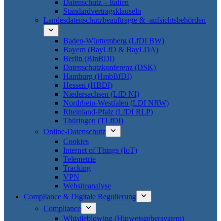
Datenschutz – Italien
Standardvertragsklauseln
Landesdatenschutzbeauftragte & -aufsichtsbehörden
Baden-Württemberg (LfDI BW)
Bayern (BayLfD & BayLDA)
Berlin (BlnBDI)
Datenschutzkonferenz (DSK)
Hamburg (HmbBfDI)
Hessen (HBDI)
Niedersachsen (LfD NI)
Nordrhein-Westfalen (LDI NRW)
Rheinland-Pfalz (LfDI RLP)
Thüringen (TLfDI)
Online-Datenschutz
Cookies
Internet of Things (IoT)
Telemetrie
Tracking
VPN
Websiteanalyse
Compliance & Digitale Regulierung
Compliance
Whistleblowing (Hinweisgebersystem)