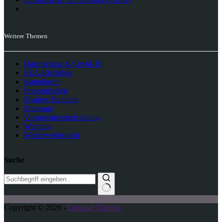
Weitere Themen
Datenschutz & Covid-19
EEA-Richtlinie
Kartellrecht
Presseprivileg
Shadow Banning
Spionage
Vorratsdatenspeicherung
Werbung
Wettbewerbsrecht
Suche
K
Copyright © 2026 -
Creative Themes
e
i