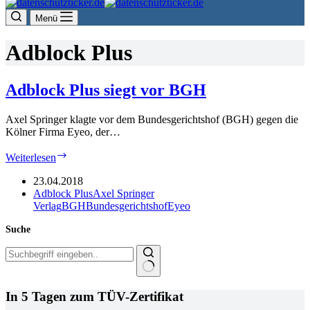
Menü
Adblock Plus
Adblock Plus siegt vor BGH
Axel Springer klagte vor dem Bundesgerichtshof (BGH) gegen die
Kölner Firma Eyeo, der…
Adblock
Weiterlesen
Plus
siegt
23.04.2018
vor
Adblock Plus
Axel Springer
BGH
Verlag
BGH
Bundesgerichtshof
Eyeo
Suche
Keine
Ergebnisse
In 5 Tagen zum TÜV-Zertifikat