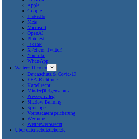
Apple
Google
LinkedIn
Meta
Microsoft
OpenAI
Pinterest
TikTok
X (ehem. Twitter)
YouTube
WhatsApp
Weitere Themen
Datenschutz & Covid-19
EEA-Richtlinie
Kartellrecht
Minderjährigenschutz
Presseprivileg
Shadow Banning
Spionage
Vorratsdatenspeicherung
Werbung
Wettbewerbsrecht
Über datenschutzticker.de