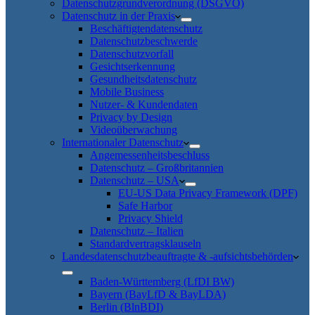
Datenschutzgrundverordnung (DSGVO)
Datenschutz in der Praxis
Beschäftigtendatenschutz
Datenschutzbeschwerde
Datenschutzvorfall
Gesichtserkennung
Gesundheitsdatenschutz
Mobile Business
Nutzer- & Kundendaten
Privacy by Design
Videoüberwachung
Internationaler Datenschutz
Angemessenheitsbeschluss
Datenschutz – Großbritannien
Datenschutz – USA
EU-US Data Privacy Framework (DPF)
Safe Harbor
Privacy Shield
Datenschutz – Italien
Standardvertragsklauseln
Landesdatenschutzbeauftragte & -aufsichtsbehörden
Baden-Württemberg (LfDI BW)
Bayern (BayLfD & BayLDA)
Berlin (BlnBDI)