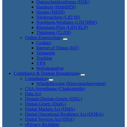
Datenschutzkonferenz (DSK)
Hamburg (HmbBfDI)
Hessen (HBDI)
Niedersachsen (LfD NI)
Nordrhein-Westfalen (LDI NRW)
Rheinland-Pfalz (LfDI RLP)
Thüringen (TLfDI)
Online-Datenschutz
Cookies
Internet of Things (IoT)
Telemetrie
Tracking
VPN
Websiteanalyse
Compliance & Digitale Regulierung
Compliance
Whistleblowing (Hinweisgebersystem)
CSA-Verordnung (Chatkontrolle)
Data Act
Digitale-Dienste-Gesetz (DDG)
Digital-Gesetz (DigiG)
Digital Markets Act (DMA)
Digital Operational Resilience Act (DORA)
Digital Services Act (DSA)
ePrivacy-Richtlinie