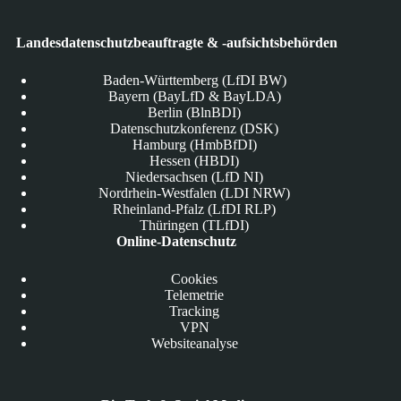
Landesdatenschutzbeauftragte & -aufsichtsbehörden
Baden-Württemberg (LfDI BW)
Bayern (BayLfD & BayLDA)
Berlin (BlnBDI)
Datenschutzkonferenz (DSK)
Hamburg (HmbBfDI)
Hessen (HBDI)
Niedersachsen (LfD NI)
Nordrhein-Westfalen (LDI NRW)
Rheinland-Pfalz (LfDI RLP)
Thüringen (TLfDI)
Online-Datenschutz
Cookies
Telemetrie
Tracking
VPN
Websiteanalyse