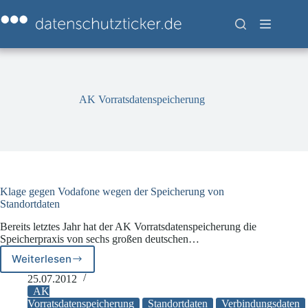
Zum
Inhalt
springen
AK Vorratsdatenspeicherung
Klage gegen Vodafone wegen der Speicherung von
Standortdaten
Bereits letztes Jahr hat der AK Vorratsdatenspeicherung die
Speicherpraxis von sechs großen deutschen…
Weiterlesen
Klage
gegen
25.07.2012
Vodafone
AK
wegen
Vorratsdatenspeicherung
Standortdaten
Verbindungsdaten