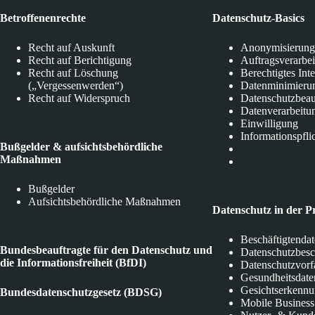
Betroffenenrechte
Datenschutz-Basics
Recht auf Auskunft
Anonymisierung
Recht auf Berichtigung
Auftragsverarbe
Recht auf Löschung
Berechtigtes Int
(„Vergessenwerden“)
Datenminimieru
Recht auf Widerspruch
Datenschutzbeau
Datenverarbeitu
Einwilligung
Informationspfli
Bußgelder & aufsichtsbehördliche
Maßnahmen
Bußgelder
Aufsichtsbehördliche Maßnahmen
Datenschutz in der P
Beschäftigtenda
Bundesbeauftragte für den Datenschutz und
Datenschutzbes
die Informationsfreiheit (BfDI)
Datenschutzvorf
Gesundheitsdate
Gesichtserkenn
Bundesdatenschutzgesetz (BDSG)
Mobile Business