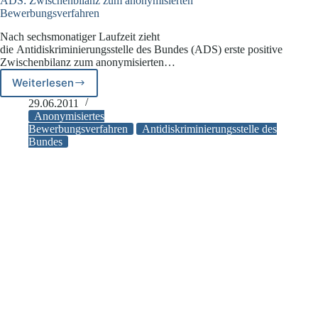
ADS: Zwischenbilanz zum anonymisierten
Bewerbungsverfahren
Nach sechsmonatiger Laufzeit zieht
die Antidiskriminierungsstelle des Bundes (ADS) erste positive
Zwischenbilanz zum anonymisierten…
Weiterlesen
ADS:
Zwischenbilanz
29.06.2011
zum
Anonymisiertes
anonymisierten
Bewerbungsverfahren
Antidiskriminierungsstelle des
Bundes
Bewerbungsverfahren