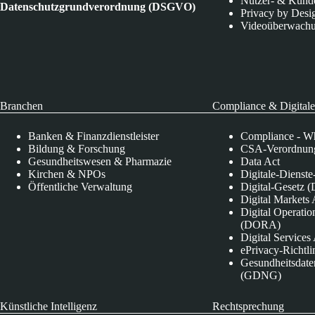
Nutzer- & Kund
Datenschutzgrundverordnung (DSGVO)
Privacy by Desi
Videoüberwach
Branchen
Compliance & Digitale
Banken & Finanzdienstleister
Compliance - Wh
Bildung & Forschung
CSA-Verordnung
Gesundheitswesen & Pharmazie
Data Act
Kirchen & NPOs
Digitale-Dienst
Öffentliche Verwaltung
Digital-Gesetz (
Digital Market
Digital Operatio
(DORA)
Digital Service
ePrivacy-Richtli
Gesundheitsdate
(GDNG)
Künstliche Intelligenz
Rechtsprechung