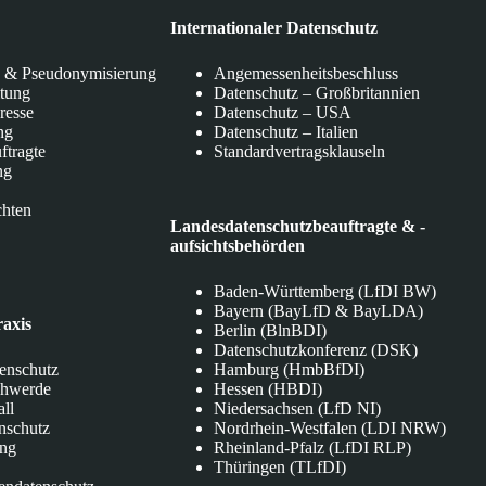
Internationaler Datenschutz
 & Pseudonymisierung
Angemessenheitsbeschluss
itung
Datenschutz – Großbritannien
eresse
Datenschutz – USA
ng
Datenschutz – Italien
ftragte
Standardvertragsklauseln
ng
chten
Landesdatenschutzbeauftragte & -
aufsichtsbehörden
Baden-Württemberg (LfDI BW)
Bayern (BayLfD & BayLDA)
raxis
Berlin (BlnBDI)
Datenschutzkonferenz (DSK)
tenschutz
Hamburg (HmbBfDI)
chwerde
Hessen (HBDI)
all
Niedersachsen (LfD NI)
nschutz
Nordrhein-Westfalen (LDI NRW)
ung
Rheinland-Pfalz (LfDI RLP)
Thüringen (TLfDI)