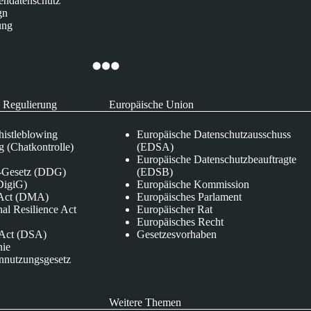
endatenschutz
gn
ung
 Regulierung
Europäische Union
istleblowing
Europäische Datenschutzausschuss
 (Chatkontrolle)
(EDSA)
Europäische Datenschutzbeauftragte
e-Gesetz (DDG)
(EDSB)
DigiG)
Europäische Kommission
s Act (DMA)
Europäisches Parlament
nal Resilience Act
Europäischer Rat
Europäisches Recht
s Act (DSA)
Gesetzesvorhaben
nie
nnutzungsgesetz
Weitere Themen