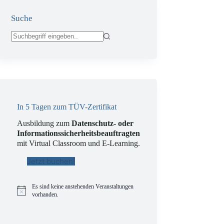
Suche
Keine
Ergebnisse
In 5 Tagen zum TÜV-Zertifikat
Ausbildung zum
Datenschutz- oder
Informationssicherheitsbeauftragten
mit Virtual Classroom und E-Learning.
Jetzt buchen!
Es sind keine anstehenden Veranstaltungen
H
vorhanden.
i
n
w