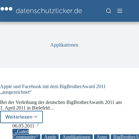
Zum
Inhalt
springen
Applikationen
Apple und Facebook mit dem BigBrotherAward 2011
„ausgezeichnet“
Bei der Verleihung der deutschen BigBrotherAwards 2011 am
1. April 2011 in Bielefeld…
Weiterlesen
Apple
und
06.05.2011
Facebook
„Gated
mit
Community“
Apple
Applikationen
Apps
BigBrother