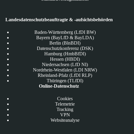
Landesdatenschutzbeauftragte & -aufsichtsbehörden
Baden-Württemberg (LfDI BW)
Bayern (BayLfD & BayLDA)
Berlin (BlnBDI)
Datenschutzkonferenz (DSK)
Hamburg (HmbBfDI)
Hessen (HBDI)
Niedersachsen (LfD NI)
Nordrhein-Westfalen (LDI NRW)
Rheinland-Pfalz (LfDI RLP)
Thüringen (TLfDI)
Online-Datenschutz
Cookies
Telemetrie
Tracking
VPN
Websiteanalyse