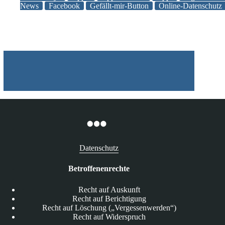
News
Facebook
Gefällt-mir-Button
Online-Datenschutz
dem
BigBrotherAward
2011
„ausgezeichnet“
Datenschutz
Betroffenenrechte
Recht auf Auskunft
Recht auf Berichtigung
Recht auf Löschung („Vergessenwerden“)
Recht auf Widerspruch