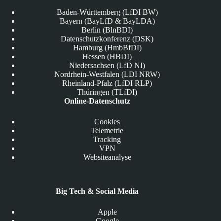
Baden-Württemberg (LfDI BW)
Bayern (BayLfD & BayLDA)
Berlin (BlnBDI)
Datenschutzkonferenz (DSK)
Hamburg (HmbBfDI)
Hessen (HBDI)
Niedersachsen (LfD NI)
Nordrhein-Westfalen (LDI NRW)
Rheinland-Pfalz (LfDI RLP)
Thüringen (TLfDI)
Online-Datenschutz
Cookies
Telemetrie
Tracking
VPN
Websiteanalyse
Big Tech & Social Media
Apple
Google