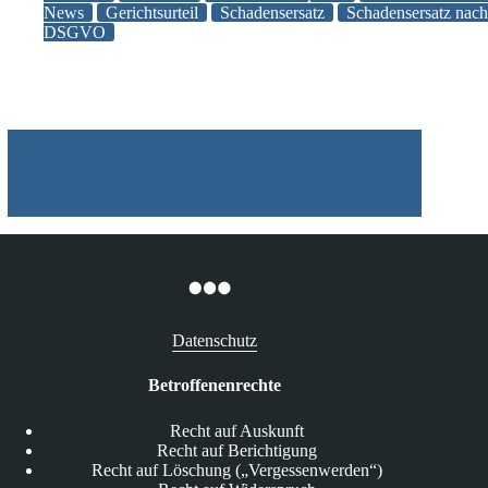
News
Gerichtsurteil
Schadensersatz
Schadensersatz nach
5000
DSGVO
Euro
für
Verstoß
gegen
das
Auskunftsrecht
Datenschutz
Betroffenenrechte
Recht auf Auskunft
Recht auf Berichtigung
Recht auf Löschung („Vergessenwerden“)