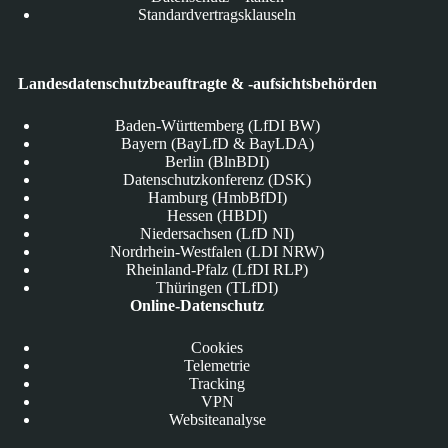
Standardvertragsklauseln
Landesdatenschutzbeauftragte & -aufsichtsbehörden
Baden-Württemberg (LfDI BW)
Bayern (BayLfD & BayLDA)
Berlin (BlnBDI)
Datenschutzkonferenz (DSK)
Hamburg (HmbBfDI)
Hessen (HBDI)
Niedersachsen (LfD NI)
Nordrhein-Westfalen (LDI NRW)
Rheinland-Pfalz (LfDI RLP)
Thüringen (TLfDI)
Online-Datenschutz
Cookies
Telemetrie
Tracking
VPN
Websiteanalyse