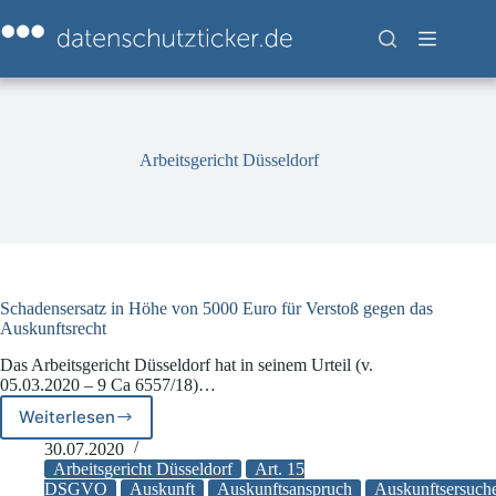
Zum
Inhalt
springen
Arbeitsgericht Düsseldorf
Schadensersatz in Höhe von 5000 Euro für Verstoß gegen das
Auskunftsrecht
Das Arbeitsgericht Düsseldorf hat in seinem Urteil (v.
05.03.2020 – 9 Ca 6557/18)…
Weiterlesen
Schadensersatz
in
30.07.2020
Höhe
Arbeitsgericht Düsseldorf
Art. 15
von
DSGVO
Auskunft
Auskunftsanspruch
Auskunftsersuch