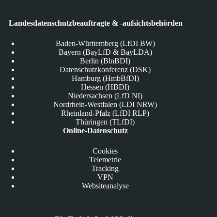
Landesdatenschutzbeauftragte & -aufsichtsbehörden
Baden-Württemberg (LfDI BW)
Bayern (BayLfD & BayLDA)
Berlin (BlnBDI)
Datenschutzkonferenz (DSK)
Hamburg (HmbBfDI)
Hessen (HBDI)
Niedersachsen (LfD NI)
Nordrhein-Westfalen (LDI NRW)
Rheinland-Pfalz (LfDI RLP)
Thüringen (TLfDI)
Online-Datenschutz
Cookies
Telemetrie
Tracking
VPN
Websiteanalyse