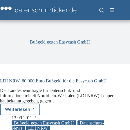
Zum
Inhalt
springen
Bußgeld gegen Easycash GmbH
LDI NRW: 60.000 Euro Bußgeld für die Easycash GmbH
Der Landesbeauftragte für Datenschutz und
Informationsfreiheit Nordrhein-Westfalen (LDI NRW) Lepper
hat bekannt gegeben, gegen…
Weiterlesen
LDI
NRW:
13.09.2011
60.000
Bußgeld gegen Easycash GmbH
Datenschutz-
Euro
News
LDI NRW