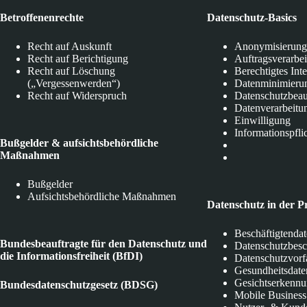
Betroffenenrechte
Datenschutz-Basics
Recht auf Auskunft
Anonymisierung
Recht auf Berichtigung
Auftragsverarbe
Recht auf Löschung
Berechtigtes Int
(„Vergessenwerden“)
Datenminimieru
Recht auf Widerspruch
Datenschutzbeau
Datenverarbeitu
Einwilligung
Informationspfli
Bußgelder & aufsichtsbehördliche
Maßnahmen
Bußgelder
Aufsichtsbehördliche Maßnahmen
Datenschutz in der P
Beschäftigtenda
Bundesbeauftragte für den Datenschutz und
Datenschutzbes
die Informationsfreiheit (BfDI)
Datenschutzvorf
Gesundheitsdate
Gesichtserkenn
Bundesdatenschutzgesetz (BDSG)
Mobile Business