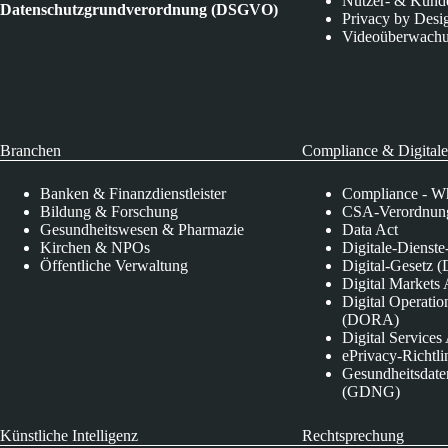
Nutzer- & Kund
Datenschutzgrundverordnung (DSGVO)
Privacy by Desi
Videoüberwach
Branchen
Compliance & Digitale
Banken & Finanzdienstleister
Compliance - Wh
Bildung & Forschung
CSA-Verordnung
Gesundheitswesen & Pharmazie
Data Act
Kirchen & NPOs
Digitale-Dienst
Öffentliche Verwaltung
Digital-Gesetz (
Digital Market
Digital Operatio
(DORA)
Digital Service
ePrivacy-Richtli
Gesundheitsdate
(GDNG)
Künstliche Intelligenz
Rechtsprechung