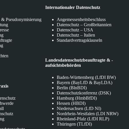
Internationaler Datenschutz
 & Pseudonymisierung
Angemessenheitsbeschluss
itung
Datenschutz – Großbritannien
eresse
Datenschutz – USA
ng
Datenschutz – Italien
ftragte
Standardvertragsklauseln
ng
chten
Landesdatenschutzbeauftragte & -
aufsichtsbehörden
Baden-Württemberg (LfDI BW)
Bayern (BayLfD & BayLDA)
raxis
Berlin (BlnBDI)
Datenschutzkonferenz (DSK)
tenschutz
Hamburg (HmbBfDI)
chwerde
Hessen (HBDI)
all
Niedersachsen (LfD NI)
nschutz
Nordrhein-Westfalen (LDI NRW)
ung
Rheinland-Pfalz (LfDI RLP)
Thüringen (TLfDI)