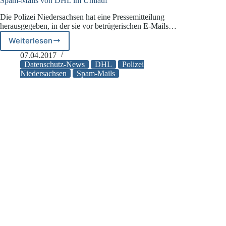
Spam-Mails von DHL im Umlauf
Die Polizei Niedersachsen hat eine Pressemitteilung
herausgegeben, in der sie vor betrügerischen E-Mails…
Weiterlesen
Spam-
Mails
07.04.2017
von
Datenschutz-News
DHL
Polizei
DHL
Niedersachsen
Spam-Mails
im
Umlauf