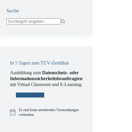
Suche
Keine
Ergebnisse
In 5 Tagen zum TÜV-Zertifikat
Ausbildung zum
Datenschutz- oder
Informationssicherheitsbeauftragten
mit Virtual Classroom und E-Learning.
Jetzt buchen!
Es sind keine anstehenden Veranstaltungen
H
vorhanden.
i
n
w