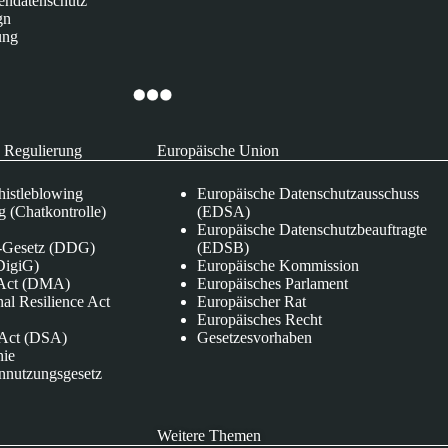
endatenschutz
gn
ung
 Regulierung
Europäische Union
istleblowing
Europäische Datenschutzausschuss
 (Chatkontrolle)
(EDSA)
Europäische Datenschutzbeauftragte
e-Gesetz (DDG)
(EDSB)
DigiG)
Europäische Kommission
s Act (DMA)
Europäisches Parlament
nal Resilience Act
Europäischer Rat
Europäisches Recht
s Act (DSA)
Gesetzesvorhaben
nie
nnutzungsgesetz
Weitere Themen