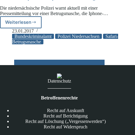
Umlauf
Die niedersächsische Polizei warnt aktuell mit einer
Pressemitteilung vor einer Betrugsmasche, die Iphone-…
Weiterlesen
Polizei
warnt
23.01.2017
Iphone-
Bundeskriminalamt
Polizei Niedersachsen
Safari-
und
Betrugsmasche
Ipad-
Nutzer
vor
Betrugsmasche
Datenschutz
Betroffenenrechte
Recht auf Auskunft
Recht auf Berichtigung
Recht auf Löschung („Vergessenwerden“)
Recht auf Widerspruch