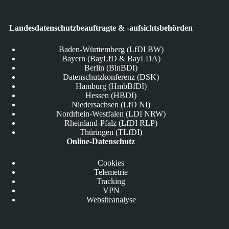
Landesdatenschutzbeauftragte & -aufsichtsbehörden
Baden-Württemberg (LfDI BW)
Bayern (BayLfD & BayLDA)
Berlin (BlnBDI)
Datenschutzkonferenz (DSK)
Hamburg (HmbBfDI)
Hessen (HBDI)
Niedersachsen (LfD NI)
Nordrhein-Westfalen (LDI NRW)
Rheinland-Pfalz (LfDI RLP)
Thüringen (TLfDI)
Online-Datenschutz
Cookies
Telemetrie
Tracking
VPN
Websiteanalyse