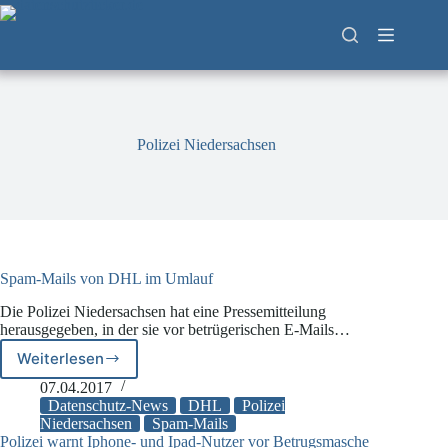
Zum
Inhalt
springen
Polizei Niedersachsen
Spam-Mails von DHL im Umlauf
Die Polizei Niedersachsen hat eine Pressemitteilung
herausgegeben, in der sie vor betrügerischen E-Mails…
Weiterlesen
Spam-
Mails
07.04.2017
von
Datenschutz-News
DHL
Polizei
DHL
Niedersachsen
Spam-Mails
Polizei warnt Iphone- und Ipad-Nutzer vor Betrugsmasche
im