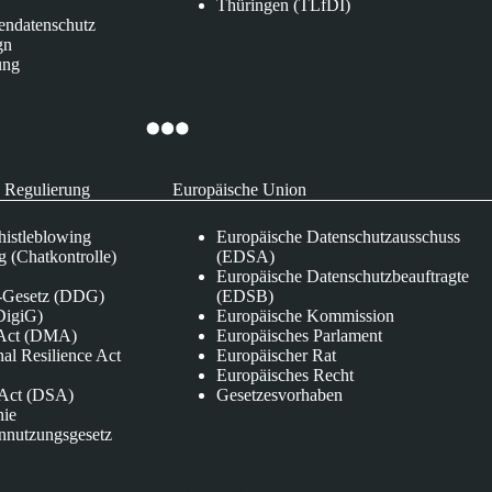
Thüringen (TLfDI)
endatenschutz
gn
ung
 Regulierung
Europäische Union
istleblowing
Europäische Datenschutzausschuss
 (Chatkontrolle)
(EDSA)
Europäische Datenschutzbeauftragte
e-Gesetz (DDG)
(EDSB)
DigiG)
Europäische Kommission
s Act (DMA)
Europäisches Parlament
nal Resilience Act
Europäischer Rat
Europäisches Recht
s Act (DSA)
Gesetzesvorhaben
nie
nnutzungsgesetz