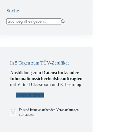
Suche
Keine
Ergebnisse
In 5 Tagen zum TÜV-Zertifikat
Ausbildung zum
Datenschutz- oder
Informationssicherheitsbeauftragten
mit Virtual Classroom und E-Learning.
Jetzt buchen!
Es sind keine anstehenden Veranstaltungen
H
vorhanden.
i
n
w