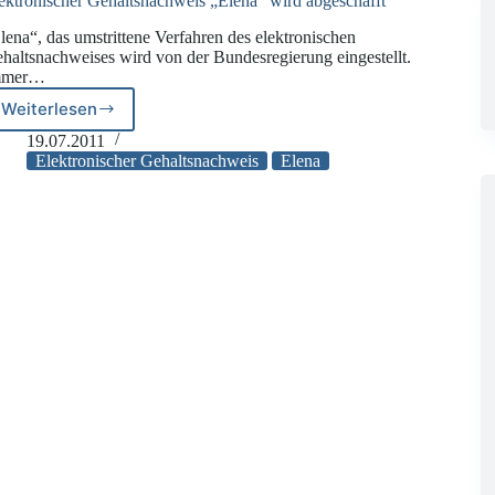
ektronischer Gehaltsnachweis „Elena“ wird abgeschafft
lena“, das umstrittene Verfahren des elektronischen
haltsnachweises wird von der Bundesregierung eingestellt.
mmer…
Weiterlesen
Elektronischer
Gehaltsnachweis
19.07.2011
„Elena“
Elektronischer Gehaltsnachweis
Elena
wird
abgeschafft