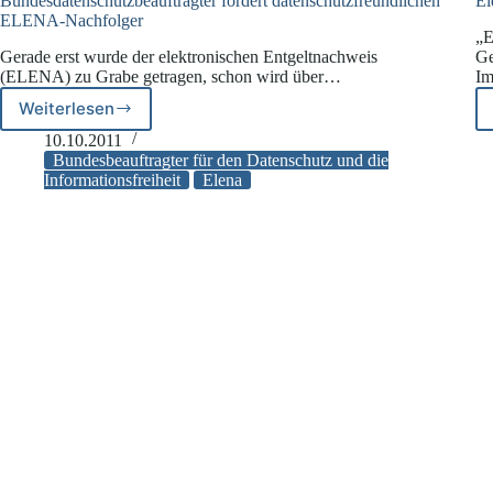
Bundesdatenschutzbeauftragter fordert datenschutzfreundlichen
El
ELENA-Nachfolger
„E
Gerade erst wurde der elektronischen Entgeltnachweis
Ge
(ELENA) zu Grabe getragen, schon wird über…
I
Weiterlesen
Bundesdatenschutzbeauftragter
fordert
10.10.2011
datenschutzfreundlichen
Bundesbeauftragter für den Datenschutz und die
ELENA-
Informationsfreiheit
Elena
Nachfolger