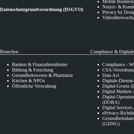
Mobile Business
Nutzer- & Kund
Datenschutzgrundverordnung (DSGVO)
Privacy by Desi
Videoüberwach
Branchen
Compliance & Digitale
Banken & Finanzdienstleister
Compliance - Wh
Bildung & Forschung
CSA-Verordnung
Gesundheitswesen & Pharmazie
Data Act
Kirchen & NPOs
Digitale-Dienst
Öffentliche Verwaltung
Digital-Gesetz (
Digital Market
Digital Operatio
(DORA)
Digital Service
ePrivacy-Richtli
Gesundheitsdate
(GDNG)