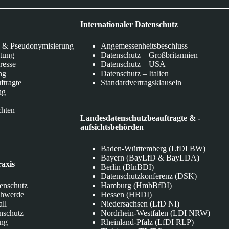
Internationaler Datenschutz
 & Pseudonymisierung
Angemessenheitsbeschluss
itung
Datenschutz – Großbritannien
eresse
Datenschutz – USA
ng
Datenschutz – Italien
ftragte
Standardvertragsklauseln
ng
chten
Landesdatenschutzbeauftragte & -
aufsichtsbehörden
Baden-Württemberg (LfDI BW)
Bayern (BayLfD & BayLDA)
raxis
Berlin (BlnBDI)
Datenschutzkonferenz (DSK)
tenschutz
Hamburg (HmbBfDI)
chwerde
Hessen (HBDI)
all
Niedersachsen (LfD NI)
nschutz
Nordrhein-Westfalen (LDI NRW)
ung
Rheinland-Pfalz (LfDI RLP)