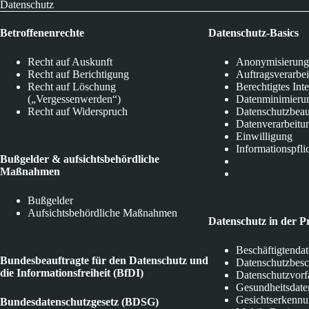
Datenschutz
Betroffenenrechte
Datenschutz-Basics
Recht auf Auskunft
Anonymisierung
Recht auf Berichtigung
Auftragsverarbe
Recht auf Löschung
Berechtigtes Int
(„Vergessenwerden“)
Datenminimieru
Recht auf Widerspruch
Datenschutzbeau
Datenverarbeitu
Einwilligung
Informationspfli
Bußgelder & aufsichtsbehördliche
Maßnahmen
Bußgelder
Aufsichtsbehördliche Maßnahmen
Datenschutz in der P
Beschäftigtenda
Bundesbeauftragte für den Datenschutz und
Datenschutzbes
die Informationsfreiheit (BfDI)
Datenschutzvorf
Gesundheitsdate
Gesichtserkenn
Bundesdatenschutzgesetz (BDSG)