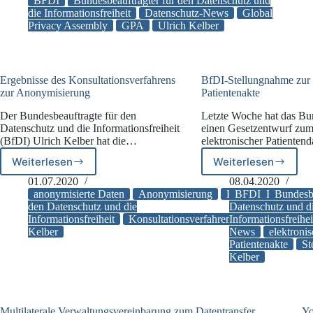
Leitungsgremium
BFDI
Bundesbeauftragter für den Datenschutz und
der
die Informationsfreiheit
Datenschutz-News
Global
Privacy Assembly
GPA
Ulrich Kelber
Global
Privacy
Assembly
gewählt
Ergebnisse des Konsultationsverfahrens
BfDI-Stellungnahme zur 
zur Anonymisierung
Patientenakte
Der Bundesbeauftragte für den
Letzte Woche hat das Bu
Datenschutz und die Informationsfreiheit
einen Gesetzentwurf zum
(BfDI) Ulrich Kelber hat die…
elektronischer Patienten
Weiterlesen
Weiterlesen
Ergebnisse
BfDI-
des
Stellungnah
01.07.2020
08.04.2020
Konsultationsverfahrens
zur
anonymisierte Daten
Anonymisierung
BFDI
BFDI
Bundesbeau
Bundesbe
zur
elektronisc
den Datenschutz und die
Datenschutz und d
Informationsfreiheit
Konsultationsverfahren
Informationsfreihei
Telekommunika
Anonymisierung
Patientenak
Kelber
News
elektroni
Patientenakte
St
Kelber
Multilaterale Verwaltungsvereinbarung zum Datentransfer
Yo