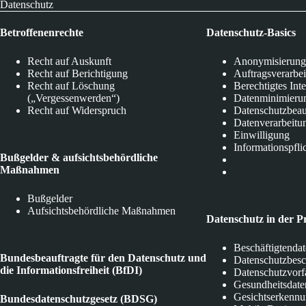
Datenschutz
Betroffenenrechte
Datenschutz-Basics
Recht auf Auskunft
Anonymisierung
Recht auf Berichtigung
Auftragsverarbe
Recht auf Löschung
Berechtigtes Int
(„Vergessenwerden“)
Datenminimieru
Recht auf Widerspruch
Datenschutzbeau
Datenverarbeitu
Einwilligung
Informationspfli
Bußgelder & aufsichtsbehördliche
Maßnahmen
Bußgelder
Aufsichtsbehördliche Maßnahmen
Datenschutz in der P
Beschäftigtenda
Bundesbeauftragte für den Datenschutz und
Datenschutzbes
die Informationsfreiheit (BfDI)
Datenschutzvorf
Gesundheitsdate
Gesichtserkenn
Bundesdatenschutzgesetz (BDSG)