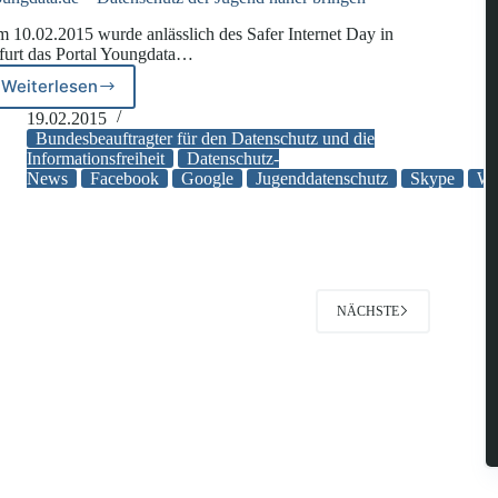
 10.02.2015 wurde anlässlich des Safer Internet Day in
furt das Portal Youngdata…
Weiterlesen
Youngdata.de
–
19.02.2015
Datenschutz
Bundesbeauftragter für den Datenschutz und die
der
Informationsfreiheit
Datenschutz-
News
Facebook
Google
Jugenddatenschutz
Skype
Wh
Jugend
näher
bringen
2
NÄCHSTE