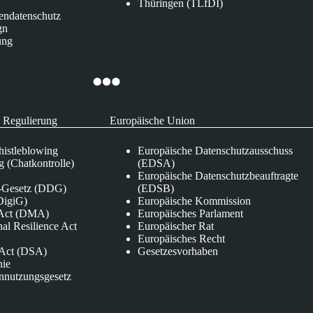
Thüringen (TLfDI)
endatenschutz
gn
ung
 Regulierung
Europäische Union
istleblowing
Europäische Datenschutzausschuss
 (Chatkontrolle)
(EDSA)
Europäische Datenschutzbeauftragte
e-Gesetz (DDG)
(EDSB)
DigiG)
Europäische Kommission
s Act (DMA)
Europäisches Parlament
nal Resilience Act
Europäischer Rat
Europäisches Recht
s Act (DSA)
Gesetzesvorhaben
nie
nnutzungsgesetz