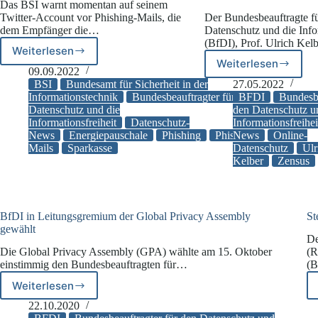
Das BSI warnt momentan auf seinem
Twitter-Account vor Phishing-Mails, die
Der Bundesbeauftragte f
dem Empfänger die…
Datenschutz und die Info
(BfDI), Prof. Ulrich Kel
Weiterlesen
Bundesamt
Weiterlesen
Bundesbeauf
für
09.09.2022
für
Sicherheit
BSI
Bundesamt für Sicherheit in der
27.05.2022
den
in
Informationstechnik
Bundesbeauftragter für den
BFDI
Bundesbe
Datenschut
Datenschutz und die
den Datenschutz u
der
Informationsfreiheit
Datenschutz-
Informationsfreihei
und
Informationstechnik
News
Energiepauschale
Phishing
Phishing-
News
Online-
die
(BSI)
Mails
Sparkasse
Datenschutz
Ulr
Informations
warnt
Kelber
Zensus
(BfDI)
vor
äußert
Phishing
sich
mit
zu
Energiepauschale
BfDI in Leitungsgremium der Global Privacy Assembly
St
Online-
gewählt
Fragebogen
De
des
Die Global Privacy Assembly (GPA) wählte am 15. Oktober
(R
Zensus
einstimmig den Bundesbeauftragten für…
(B
2022
Weiterlesen
BfDI
in
22.10.2020