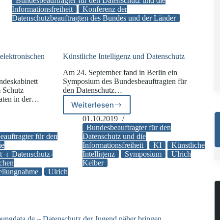
als
Bundesbeauftragter für den Datenschutz und die
Bürgernummer
Informationsfreiheit
Konferenz der
Datenschutzbeauftragten des Bundes und der Länder
elektronischen
Künstliche Intelligenz und Datenschutz
Am 24. September fand in Berlin ein
ndeskabinett
Symposium des Bundesbeauftragten für
 Schutz
den Datenschutz…
daten in der…
Weiterlesen
Künstliche
Intelligenz
01.10.2019
me
und
Bundesbeauftragter für den
Datenschutz
ftragter für
auftragter für den
Datenschutz und die
hen
ie
Informationsfreiheit
KI
Künstliche
t
tion
Datenschutz-
Ulrich
Intelligenz
Symposium
Ulrich
te
schen
Kelber
ellungnahme
Ulrich
ungdata.de – Datenschutz der Jugend näher bringen