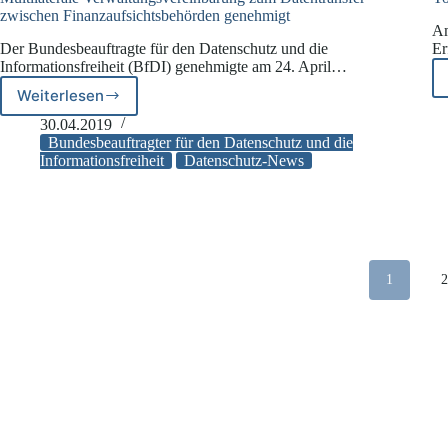
zwischen Finanzaufsichtsbehörden genehmigt
Am
Der Bundesbeauftragte für den Datenschutz und die
Er
Informationsfreiheit (BfDI) genehmigte am 24. April…
Weiterlesen
Multilaterale
Verwaltungsvereinbarung
30.04.2019
zum
Bundesbeauftragter für den Datenschutz und die
Datentransfer
Informationsfreiheit
Datenschutz-News
zwischen
Finanzaufsichtsbehörden
genehmigt
1