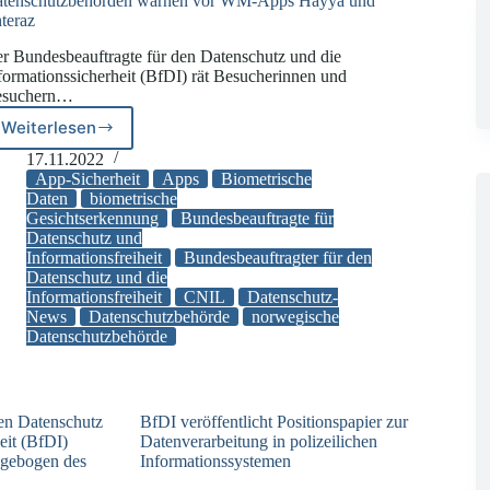
tenschutzbehörden warnen vor WM-Apps Hayya und
teraz
r Bundesbeauftragte für den Datenschutz und die
formationssicherheit (BfDI) rät Besucherinnen und
esuchern…
Weiterlesen
Datenschutzbehörden
warnen
17.11.2022
vor
App-Sicherheit
Apps
Biometrische
WM-
Daten
biometrische
Gesichtserkennung
Bundesbeauftragte für
Apps
Datenschutz und
Hayya
Informationsfreiheit
Bundesbeauftragter für den
und
Datenschutz und die
Ehteraz
Informationsfreiheit
CNIL
Datenschutz-
News
Datenschutzbehörde
norwegische
Datenschutzbehörde
den Datenschutz
BfDI veröffentlicht Positionspapier zur
eit (BfDI)
Datenverarbeitung in polizeilichen
agebogen des
Informationssystemen