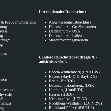
Internationaler Datenschutz
 & Pseudonymisierung
Angemessenheitsbeschluss
itung
Datenschutz – Großbritannien
eresse
Datenschutz – USA
ng
Datenschutz – Italien
ftragte
Standardvertragsklauseln
ng
chten
Landesdatenschutzbeauftragte & -
aufsichtsbehörden
Baden-Württemberg (LfDI BW)
Bayern (BayLfD & BayLDA)
raxis
Berlin (BlnBDI)
Datenschutzkonferenz (DSK)
tenschutz
Hamburg (HmbBfDI)
chwerde
Hessen (HBDI)
all
Niedersachsen (LfD NI)
nschutz
Nordrhein-Westfalen (LDI NRW)
ung
Rheinland-Pfalz (LfDI RLP)