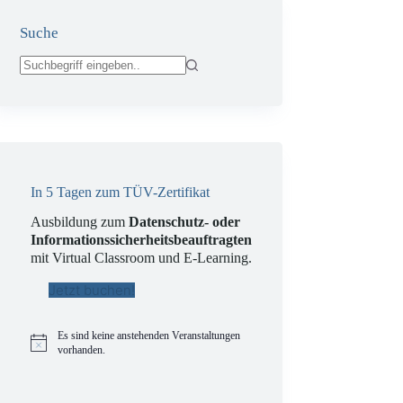
Suche
Keine
Ergebnisse
In 5 Tagen zum TÜV-Zertifikat
Ausbildung zum
Datenschutz- oder
Informationssicherheitsbeauftragten
mit Virtual Classroom und E-Learning.
Jetzt buchen!
Es sind keine anstehenden Veranstaltungen
H
vorhanden.
i
n
w