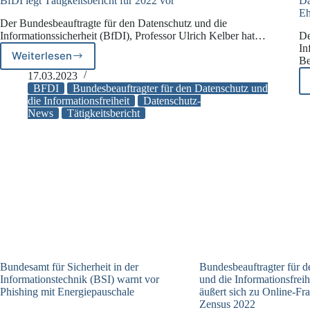
BfDI legt Tätigkeitsbericht für 2022 vor
Da
Eh
Der Bundesbeauftragte für den Datenschutz und die
Informationssicherheit (BfDI), Professor Ulrich Kelber hat…
De
In
Weiterlesen
B
BfDI
legt
17.03.2023
Tätigkeitsbericht
BFDI
Bundesbeauftragter für den Datenschutz und
für
die Informationsfreiheit
Datenschutz-
News
Tätigkeitsbericht
2022
vor
Bundesamt für Sicherheit in der
Bundesbeauftragter für 
Informationstechnik (BSI) warnt vor
und die Informationsfreih
Phishing mit Energiepauschale
äußert sich zu Online-Fr
Zensus 2022