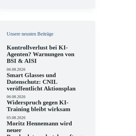
e
i
s
Unsere neusten Beiträge
nd die
Kontrollverlust bei KI-
Agenten? Warnungen von
grundsatz
BSI & AISI
06.08.2026
Smart Glasses und
Datenschutz: CNIL
veröffentlicht Aktionsplan
06.08.2026
Widerspruch gegen KI-
Training bleibt wirksam
05.08.2026
Moritz Hennemann wird
neuer