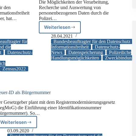
Die Möglichkeiten der Verarbeitung,
ür den
Recherche und Auswertung von
rmationsfreiheit
personenbezogenen Daten durch die
ber, hat…
Polizei…
Weiterlesen
tragter
BfDI
veröffentlicht
28.04.2021
Positionspapier
auftragter für
Bundesbeauftragter für den Datenschutz u
z
zur
nd die
Informationsfreiheit
Datenschutz-
t
Datenschutz-
News
Datenspeicherung
Polizeiliche
Datenverarbeitung
Handlungsmöglichkeiten
Zweckbindungs
in
ich
freiheit
polizeilichen
Zensus2022
Informationssystemen
euer-ID als Bürgernummer
r Gesetzgeber plant mit dem Registermodernisierungsgesetz
egMoG) die Einführung einer Identifikationsnummer
ürgernummer). So…
Weiterlesen
Steuer-
ID
03.09.2020