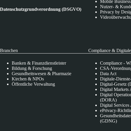
Mobile Business
Nutzer- & Kund
Datenschutzgrundverordnung (DSGVO)
Privacy by Desi
Videoüberwach
Branchen
Compliance & Digitale
Banken & Finanzdienstleister
Compliance - Wh
Bildung & Forschung
CSA-Verordnung
Gesundheitswesen & Pharmazie
Data Act
Kirchen & NPOs
Digitale-Dienst
Öffentliche Verwaltung
Digital-Gesetz (
Digital Market
Digital Operatio
(DORA)
Digital Service
ePrivacy-Richtli
Gesundheitsdate
(GDNG)