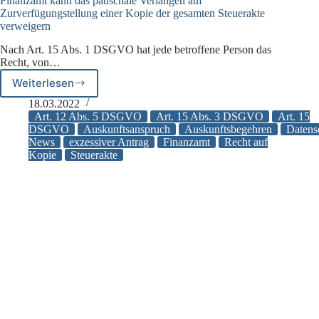
Finanzamt kann das pauschale Verlangen auf
Zurverfügungstellung einer Kopie der gesamten Steuerakte
verweigern
Nach Art. 15 Abs. 1 DSGVO hat jede betroffene Person das
Recht, von…
Weiterlesen
Finanzamt
kann
18.03.2022
das
Art. 12 Abs. 5 DSGVO
Art. 15 Abs. 3 DSGVO
Art. 15
pauschale
DSGVO
Auskunftsanspruch
Auskunftsbegehren
Datens
News
exzessiver Antrag
Finanzamt
Recht auf
Verlangen
Kopie
Steuerakte
auf
Zurverfügungstellung
einer
Kopie
der
gesamten
Steuerakte
verweigern