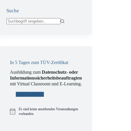
Suche
Keine
Ergebnisse
In 5 Tagen zum TÜV-Zertifikat
Ausbildung zum
Datenschutz- oder
Informationssicherheitsbeauftragten
mit Virtual Classroom und E-Learning.
Jetzt buchen!
Es sind keine anstehenden Veranstaltungen
H
vorhanden.
i
n
w