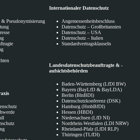
Internationaler Datenschutz
 & Pseudonymisierung
Angemessenheitsbeschluss
itung
Datenschutz – Großbritannien
eresse
Datenschutz – USA
ng
Datenschutz – Italien
ftragte
Standardvertragsklauseln
ng
chten
Landesdatenschutzbeauftragte & -
aufsichtsbehörden
Baden-Württemberg (LfDI BW)
Bayern (BayLfD & BayLDA)
raxis
Berlin (BlnBDI)
Datenschutzkonferenz (DSK)
tenschutz
Hamburg (HmbBfDI)
chwerde
Hessen (HBDI)
all
Niedersachsen (LfD NI)
nschutz
Nordrhein-Westfalen (LDI NRW)
ung
Rheinland-Pfalz (LfDI RLP)
Thüringen (TLfDI)