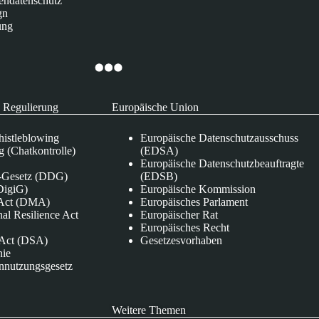
endatenschutz
gn
ung
 Regulierung
Europäische Union
istleblowing
Europäische Datenschutzausschuss
 (Chatkontrolle)
(EDSA)
Europäische Datenschutzbeauftragte
e-Gesetz (DDG)
(EDSB)
DigiG)
Europäische Kommission
s Act (DMA)
Europäisches Parlament
nal Resilience Act
Europäischer Rat
Europäisches Recht
s Act (DSA)
Gesetzesvorhaben
nie
nnutzungsgesetz
Weitere Themen