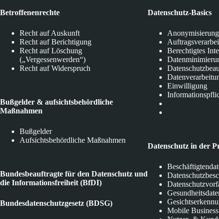
Betroffenenrechte
Datenschutz-Basics
Recht auf Auskunft
Anonymisierung
Recht auf Berichtigung
Auftragsverarbe
Recht auf Löschung
Berechtigtes Int
(„Vergessenwerden“)
Datenminimieru
Recht auf Widerspruch
Datenschutzbeau
Datenverarbeitu
Einwilligung
Informationspfli
Bußgelder & aufsichtsbehördliche
Maßnahmen
Bußgelder
Aufsichtsbehördliche Maßnahmen
Datenschutz in der P
Beschäftigtenda
Bundesbeauftragte für den Datenschutz und
Datenschutzbes
die Informationsfreiheit (BfDI)
Datenschutzvorf
Gesundheitsdate
Gesichtserkenn
Bundesdatenschutzgesetz (BDSG)
Mobile Business