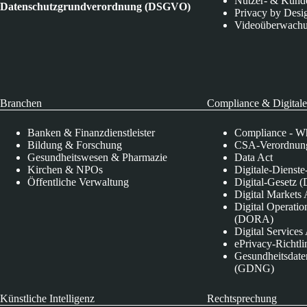
Nutzer- & Kund
Datenschutzgrundverordnung (DSGVO)
Privacy by Desi
Videoüberwach
Branchen
Compliance & Digitale
Banken & Finanzdienstleister
Compliance - Wh
Bildung & Forschung
CSA-Verordnung
Gesundheitswesen & Pharmazie
Data Act
Kirchen & NPOs
Digitale-Dienst
Öffentliche Verwaltung
Digital-Gesetz (
Digital Market
Digital Operatio
(DORA)
Digital Service
ePrivacy-Richtli
Gesundheitsdate
(GDNG)
Künstliche Intelligenz
Rechtsprechung