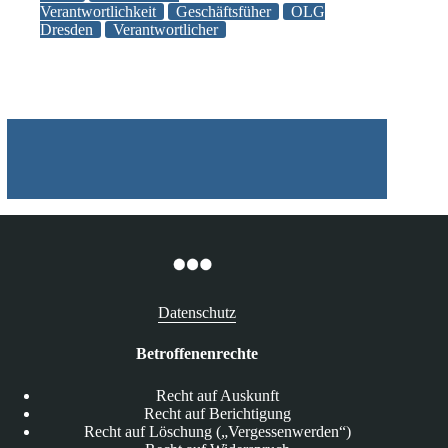
Verantwortlichkeit
Geschäftsfüher
OLG
neben
Dresden
Verantwortlicher
der
GmbH
Verantwortlicher
i.S.d.
DSGVO
Datenschutz
Betroffenenrechte
Recht auf Auskunft
Recht auf Berichtigung
Recht auf Löschung („Vergessenwerden“)