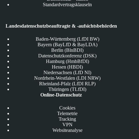
Standardvertragsklauseln
Landesdatenschutzbeauftragte & -aufsichtsbehörden
Baden-Württemberg (LfDI BW)
Bayern (BayLfD & BayLDA)
Berlin (BlnBDI)
Datenschutzkonferenz (DSK)
Hamburg (HmbBfDI)
Hessen (HBDI)
Niedersachsen (LfD NI)
Nordrhein-Westfalen (LDI NRW)
Rheinland-Pfalz (LfDI RLP)
Thüringen (TLfDI)
Online-Datenschutz
Cookies
Telemetrie
Tracking
VPN
Websiteanalyse