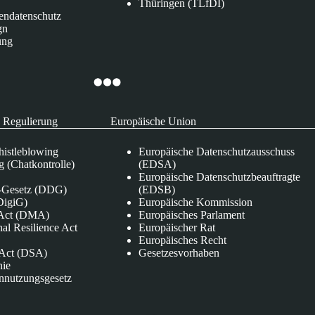
Thüringen (TLfDI)
endatenschutz
gn
ung
 Regulierung
Europäische Union
istleblowing
Europäische Datenschutzausschuss
 (Chatkontrolle)
(EDSA)
Europäische Datenschutzbeauftragte
e-Gesetz (DDG)
(EDSB)
DigiG)
Europäische Kommission
s Act (DMA)
Europäisches Parlament
nal Resilience Act
Europäischer Rat
Europäisches Recht
s Act (DSA)
Gesetzesvorhaben
nie
nnutzungsgesetz