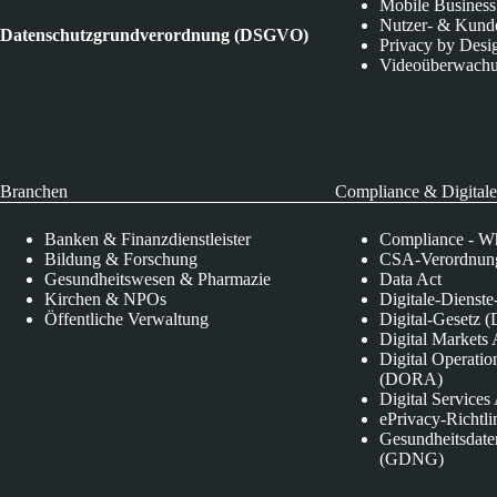
Mobile Business
Nutzer- & Kund
Datenschutzgrundverordnung (DSGVO)
Privacy by Desi
Videoüberwach
Branchen
Compliance & Digitale
Banken & Finanzdienstleister
Compliance - Wh
Bildung & Forschung
CSA-Verordnung
Gesundheitswesen & Pharmazie
Data Act
Kirchen & NPOs
Digitale-Dienst
Öffentliche Verwaltung
Digital-Gesetz (
Digital Market
Digital Operatio
(DORA)
Digital Service
ePrivacy-Richtli
Gesundheitsdate
(GDNG)