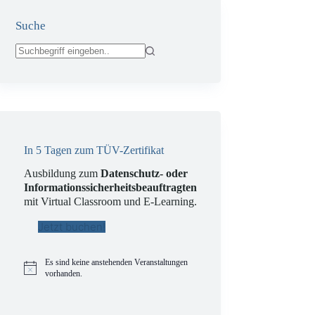
Suche
Keine
Ergebnisse
In 5 Tagen zum TÜV-Zertifikat
Ausbildung zum
Datenschutz- oder
Informationssicherheitsbeauftragten
mit Virtual Classroom und E-Learning.
Jetzt buchen!
Es sind keine anstehenden Veranstaltungen
H
vorhanden.
i
n
w