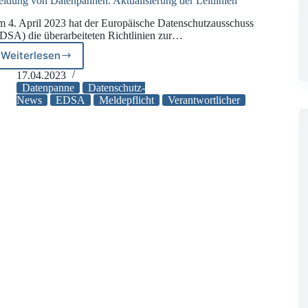
ldung von Datenpannen: Aktualisierung der Leitlinien
 4. April 2023 hat der Europäische Datenschutzausschuss
DSA) die überarbeiteten Richtlinien zur…
Weiterlesen
Meldung
von
17.04.2023
Datenpannen:
Datenpanne
Datenschutz-
Aktualisierung
News
EDSA
Meldepflicht
Verantwortlicher
der
Leitlinien