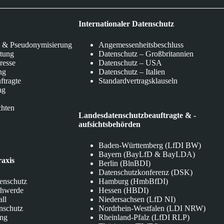
Internationaler Datenschutz
 & Pseudonymisierung
Angemessenheitsbeschluss
itung
Datenschutz – Großbritannien
eresse
Datenschutz – USA
ng
Datenschutz – Italien
ftragte
Standardvertragsklauseln
ng
chten
Landesdatenschutzbeauftragte & -
aufsichtsbehörden
Baden-Württemberg (LfDI BW)
Bayern (BayLfD & BayLDA)
raxis
Berlin (BlnBDI)
Datenschutzkonferenz (DSK)
tenschutz
Hamburg (HmbBfDI)
chwerde
Hessen (HBDI)
all
Niedersachsen (LfD NI)
nschutz
Nordrhein-Westfalen (LDI NRW)
ung
Rheinland-Pfalz (LfDI RLP)