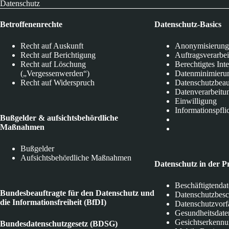
Datenschutz
Betroffenenrechte
Datenschutz-Basics
Recht auf Auskunft
Anonymisierung
Recht auf Berichtigung
Auftragsverarbe
Recht auf Löschung
Berechtigtes Int
(„Vergessenwerden“)
Datenminimieru
Recht auf Widerspruch
Datenschutzbeau
Datenverarbeitu
Einwilligung
Informationspfli
Bußgelder & aufsichtsbehördliche
Maßnahmen
Bußgelder
Aufsichtsbehördliche Maßnahmen
Datenschutz in der P
Beschäftigtenda
Bundesbeauftragte für den Datenschutz und
Datenschutzbes
die Informationsfreiheit (BfDI)
Datenschutzvorf
Gesundheitsdate
Gesichtserkenn
Bundesdatenschutzgesetz (BDSG)