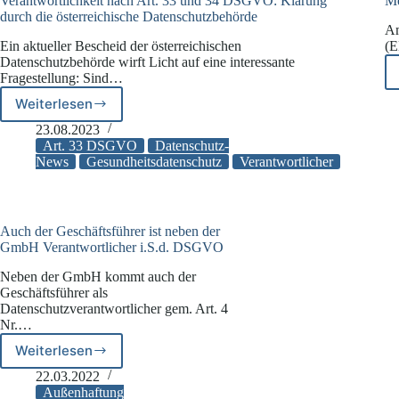
Verantwortlichkeit nach Art. 33 und 34 DSGVO: Klärung
Me
durch die österreichische Datenschutzbehörde
Am
Ein aktueller Bescheid der österreichischen
(E
Datenschutzbehörde wirft Licht auf eine interessante
Fragestellung: Sind…
Weiterlesen
Verantwortlichkeit
nach
23.08.2023
Art.
Art. 33 DSGVO
Datenschutz-
33
News
Gesundheitsdatenschutz
Verantwortlicher
und
34
DSGVO:
Klärung
Auch der Geschäftsführer ist neben der
durch
GmbH Verantwortlicher i.S.d. DSGVO
die
Neben der GmbH kommt auch der
österreichische
Geschäftsführer als
Datenschutzbehörde
Datenschutzverantwortlicher gem. Art. 4
Nr.…
Weiterlesen
Auch
der
22.03.2022
Geschäftsführer
Außenhaftung