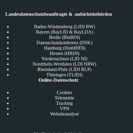
Landesdatenschutzbeauftragte & -aufsichtsbehörden
Baden-Württemberg (LfDI BW)
Bayern (BayLfD & BayLDA)
Berlin (BlnBDI)
Datenschutzkonferenz (DSK)
Hamburg (HmbBfDI)
Hessen (HBDI)
Niedersachsen (LfD NI)
Nordrhein-Westfalen (LDI NRW)
Rheinland-Pfalz (LfDI RLP)
Thüringen (TLfDI)
Online-Datenschutz
Cookies
Telemetrie
Tracking
VPN
Websiteanalyse