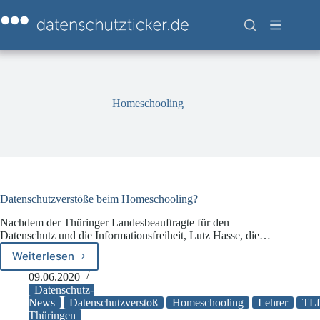
Zum
Inhalt
springen
Homeschooling
Datenschutzverstöße beim Homeschooling?
Nachdem der Thüringer Landesbeauftragte für den
Datenschutz und die Informationsfreiheit, Lutz Hasse, die…
Weiterlesen
Datenschutzverstöße
beim
09.06.2020
Homeschooling?
Datenschutz-
News
Datenschutzverstoß
Homeschooling
Lehrer
TL
Thüringen