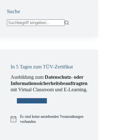
Suche
Keine
Ergebnisse
In 5 Tagen zum TÜV-Zertifikat
Ausbildung zum
Datenschutz- oder
Informationssicherheitsbeauftragten
mit Virtual Classroom und E-Learning.
Jetzt buchen!
Es sind keine anstehenden Veranstaltungen
H
vorhanden.
i
n
w