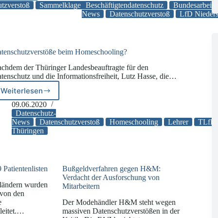
Höhe
tzverstoß
Sammelklage
Beschäftigtendatenschutz
Zoom
Bundesarbeits
von
News
Datenschutzverstoß
LfD Nieder
lung
10,4
Mio.
Euro
wegen
tenschutzverstöße beim Homeschooling?
Videoüberwachung
chdem der Thüringer Landesbeauftragte für den
von
tenschutz und die Informationsfreiheit, Lutz Hasse, die…
Beschäftigten
Weiterlesen
Datenschutzverstöße
beim
09.06.2020
Homeschooling?
Datenschutz-
News
Datenschutzverstoß
Homeschooling
Lehrer
TLfD
Thüringen
 Patientenlisten
Bußgeldverfahren gegen H&M:
Verdacht der Ausforschung von
sländern wurden
Mitarbeitern
 von den
e
Der Modehändler H&M steht wegen
leitet.…
massiven Datenschutzverstößen in der