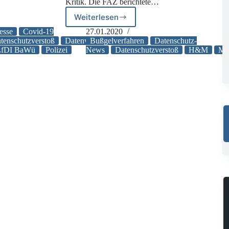
Kritik. Die FAZ berichtete…
Weiterlesen
Bußgeldverfahren
gegen
resse
Covid-19
27.01.2020
H&M:
tenschutzverstoß
Datenweitergabe
Bußgelverfahren
LDI
Datenschutz-
Verdacht
LfDI BaWü
Polizei
News
Datenschutzverstoß
H&M
Mit
ten
der
Ausforschung
von
Mitarbeitern