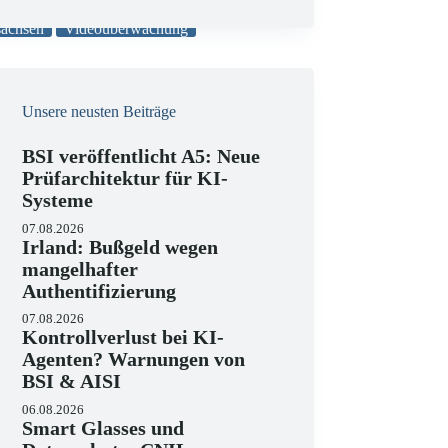
e
gericht
Bußgeld
Datenschutz-
i
sachsen
Videoüberwachung
s
Unsere neusten Beiträge
BSI veröffentlicht A5: Neue
Prüfarchitektur für KI-
Systeme
07.08.2026
Irland: Bußgeld wegen
I
mangelhafter
Authentifizierung
07.08.2026
Kontrollverlust bei KI-
Agenten? Warnungen von
BSI & AISI
06.08.2026
Smart Glasses und