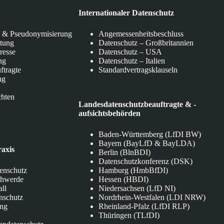
Internationaler Datenschutz
 & Pseudonymisierung
Angemessenheitsbeschluss
itung
Datenschutz – Großbritannien
eresse
Datenschutz – USA
ng
Datenschutz – Italien
ftragte
Standardvertragsklauseln
ng
chten
Landesdatenschutzbeauftragte & -
aufsichtsbehörden
Baden-Württemberg (LfDI BW)
Bayern (BayLfD & BayLDA)
raxis
Berlin (BlnBDI)
Datenschutzkonferenz (DSK)
tenschutz
Hamburg (HmbBfDI)
chwerde
Hessen (HBDI)
all
Niedersachsen (LfD NI)
nschutz
Nordrhein-Westfalen (LDI NRW)
ung
Rheinland-Pfalz (LfDI RLP)
Thüringen (TLfDI)