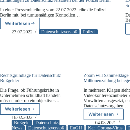
Ermittlungen zu Datenschutzverstößen bei der Polizei Berlin
LA
Sc
In einer Pressemitteilung vom 22.07.2022 teilte die Polizei
Berlin mit, bei turnusmäßigen Kontrollen…
Da
Be
Weiterlesen
Ermittlungen
zu
27.07.2022
Datenschutzverstoß
Polizei
Datenschutzverstößen
bei
der
Polizei
Berlin
Rechtsgrundlage für Datenschutz-
Zoom will Sammelklage 
Bußgelder
Millionenzahlung beileg
Die Frage, ob Führungskräfte in
In mehreren Klagen sieht
Unternehmen schuldhaft handeln
Videokonferenzanbieter
müssen oder ob ein objektiver…
Vorwürfen ausgesetzt, ei
Datenschutzvorgaben…
Weiterlesen
Rechtsgrundlage
Weiterlesen
Zoom
für
16.02.2022
will
Datenschutz-
Bußgeld
Datenschutz-
04.08.2021
Sammelklag
Bußgelder
News
Datenschutzverstoß
EuGH
Kammergericht
Corona-Virus