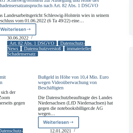
G Schleswig-Holstein zur Auslegung und Höhe des
hadensersatzanspruchs nach Art. 82 Abs. 1 DSGVO
s Landesarbeitsgericht Schleswig-Holstein wies in seinem
schluss vom 01.06.2022 (6 Ta 49/22) eine…
Weiterlesen
LAG
Schleswig-
30.06.2022
Holstein
Art. 82 Abs. 1 DSGVO
Datenschutz-
zur
News
Datenschutzverstoß
immaterieller
Schadensersatz
Auslegung
und
Höhe
des
Schadensersatzanspruchs
mit
Bußgeld in Höhe von 10,4 Mio. Euro
nach
en
wegen Videoüberwachung von
Beschäftigten
Art.
 sich der
82
 Zoom
Die Datenschutzbeauftragte des Landes
Abs.
nerseits gegen
Niedersachsen (LfD Niedersachsen) hat
1
gegen die notebooksbilliger.de AG
DSGVO
wegen…
Weiterlesen
Bußgeld
in
e
Datenschutz-
12.01.2021