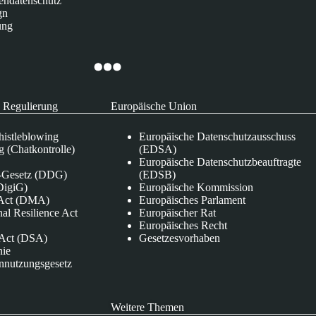
endatenschutz
gn
ung
 Regulierung
Europäische Union
istleblowing
Europäische Datenschutzausschuss
 (Chatkontrolle)
(EDSA)
Europäische Datenschutzbeauftragte
e-Gesetz (DDG)
(EDSB)
DigiG)
Europäische Kommission
s Act (DMA)
Europäisches Parlament
nal Resilience Act
Europäischer Rat
Europäisches Recht
s Act (DSA)
Gesetzesvorhaben
nie
nnutzungsgesetz
Weitere Themen