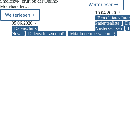
Smoltczyk, prüft ob der Online-
Weiterlesen
Modehändler…
Polizei
sammelt
15.04.2020
Weiterlesen
Mitarbeiterüberwachung:
Covid-
Berechtigtes Inte
Prüfverfahren
19
05.06.2020
Patientenliste
Da
gegen
Datenschutz-
Niedersachsen
Patientenlis
Zalando
News
Datenschutzverstoß
Mitarbeiterüberwachung
wegen
möglicher
Datenschutzverstöße
eingeleitet