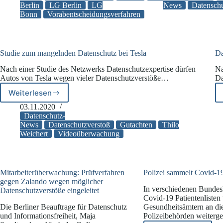
mit
Berlin
LG Berlin
LG
News
Datenschu
Bonn
Vorabentscheidungsverfahren
Millionenzah
beilegen
Studie zum mangelnden Datenschutz bei Tesla
Da
Nach einer Studie des Netzwerks Datenschutzexpertise dürfen
Na
Autos von Tesla wegen vieler Datenschutzverstöße…
Da
Weiterlesen
Studie
zum
03.11.2020
mangelnden
Datenschutz-
Datenschutz
News
Datenschutzverstoß
Gutachten
Thilo
Weichert
Videoüberwachung
bei
Tesla
Mitarbeiterüberwachung: Prüfverfahren
Polizei sammelt Covid-19
gegen Zalando wegen möglicher
In verschiedenen Bunde
Datenschutzverstöße eingeleitet
Covid-19 Patientenlisten
Die Berliner Beauftrage für Datenschutz
Gesundheitsämtern an di
und Informationsfreiheit, Maja
Polizeibehörden weiterge