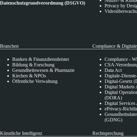
Nutzer- & Kund
Datenschutzgrundverordnung (DSGVO)
Privacy by Desi
Videoüberwach
Branchen
Compliance & Digitale
Banken & Finanzdienstleister
Compliance - Wh
Bildung & Forschung
CSA-Verordnung
Gesundheitswesen & Pharmazie
Data Act
Kirchen & NPOs
Digitale-Dienst
Öffentliche Verwaltung
Digital-Gesetz (
Digital Market
Digital Operatio
(DORA)
Digital Service
ePrivacy-Richtli
Gesundheitsdate
(GDNG)
Künstliche Intelligenz
Rechtsprechung