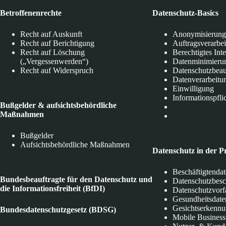
Betroffenenrechte
Datenschutz-Basics
Recht auf Auskunft
Anonymisierung
Recht auf Berichtigung
Auftragsverarbe
Recht auf Löschung
Berechtigtes Int
(„Vergessenwerden“)
Datenminimieru
Recht auf Widerspruch
Datenschutzbeau
Datenverarbeitu
Einwilligung
Informationspfli
Bußgelder & aufsichtsbehördliche
Maßnahmen
Bußgelder
Aufsichtsbehördliche Maßnahmen
Datenschutz in der P
Beschäftigtenda
Bundesbeauftragte für den Datenschutz und
Datenschutzbes
die Informationsfreiheit (BfDI)
Datenschutzvorf
Gesundheitsdate
Gesichtserkenn
Bundesdatenschutzgesetz (BDSG)
Mobile Business