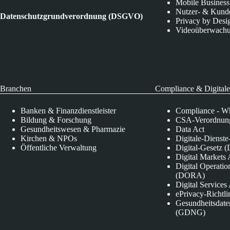
Mobile Business
Nutzer- & Kund
Datenschutzgrundverordnung (DSGVO)
Privacy by Desi
Videoüberwach
Branchen
Compliance & Digitale
Banken & Finanzdienstleister
Compliance - Wh
Bildung & Forschung
CSA-Verordnung
Gesundheitswesen & Pharmazie
Data Act
Kirchen & NPOs
Digitale-Dienst
Öffentliche Verwaltung
Digital-Gesetz (
Digital Market
Digital Operatio
(DORA)
Digital Service
ePrivacy-Richtli
Gesundheitsdate
(GDNG)