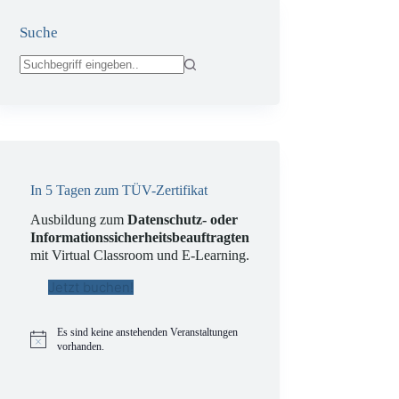
Suche
Keine
Ergebnisse
In 5 Tagen zum TÜV-Zertifikat
Ausbildung zum
Datenschutz- oder
Informationssicherheitsbeauftragten
mit Virtual Classroom und E-Learning.
Jetzt buchen!
Es sind keine anstehenden Veranstaltungen
H
vorhanden.
i
n
w