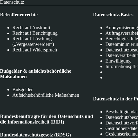
Datenschutz
Betroffenenrechte
Datenschutz-Basics
Recht auf Auskunft
Anonymisierung
Recht auf Berichtigung
Auftragsverarbe
Recht auf Löschung
Berechtigtes Int
(„Vergessenwerden“)
Datenminimieru
Recht auf Widerspruch
Datenschutzbeau
Datenverarbeitu
Einwilligung
Informationspfli
Bußgelder & aufsichtsbehördliche
Maßnahmen
Bußgelder
Aufsichtsbehördliche Maßnahmen
Datenschutz in der P
Beschäftigtenda
Bundesbeauftragte für den Datenschutz und
Datenschutzbes
die Informationsfreiheit (BfDI)
Datenschutzvorf
Gesundheitsdate
Gesichtserkenn
Bundesdatenschutzgesetz (BDSG)