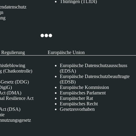
Thüringen (TLfDI)
endatenschutz
gn
ung
 Regulierung
Europäische Union
istleblowing
Europäische Datenschutzausschuss
 (Chatkontrolle)
(EDSA)
Europäische Datenschutzbeauftragte
e-Gesetz (DDG)
(EDSB)
DigiG)
Europäische Kommission
s Act (DMA)
Europäisches Parlament
nal Resilience Act
Europäischer Rat
Europäisches Recht
s Act (DSA)
Gesetzesvorhaben
nie
nnutzungsgesetz