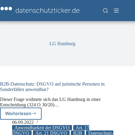
Zum
Inhalt
springen
LG Hamburg
B2B-Datenschutz: DSGVO auf juristische Personen in
Sonderfällen anwendbar?
Dieser Frage widmete sich das LG Hamburg in einer
Entscheidung (324 O 30/20)…
Weiterlesen
B2B-
Datenschutz:
06.09.2022
DSGVO
Anwendbarkeit der DSGVO
Art. 17
auf
DSGVO
Art. 21 DSGVO
B2B
Datenschutz-