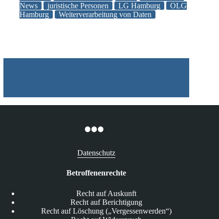
News
juristische Personen
LG Hamburg
OLG
juristische
Hamburg
Weiterverarbeitung von Daten
Personen
in
Sonderfällen
anwendbar?
Datenschutz
Betroffenenrechte
Recht auf Auskunft
Recht auf Berichtigung
Recht auf Löschung („Vergessenwerden“)