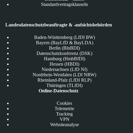
Standardvertragsklauseln
Landesdatenschutzbeauftragte & -aufsichtsbehörden
Baden-Württemberg (LfDI BW)
Bayern (BayLfD & BayLDA)
Berlin (BlnBDI)
Datenschutzkonferenz (DSK)
Hamburg (HmbBfDI)
Hessen (HBDI)
Niedersachsen (LfD NI)
Nordrhein-Westfalen (LDI NRW)
Rheinland-Pfalz (LfDI RLP)
Thüringen (TLfDI)
Online-Datenschutz
Cookies
Telemetrie
Tracking
VPN
Websiteanalyse