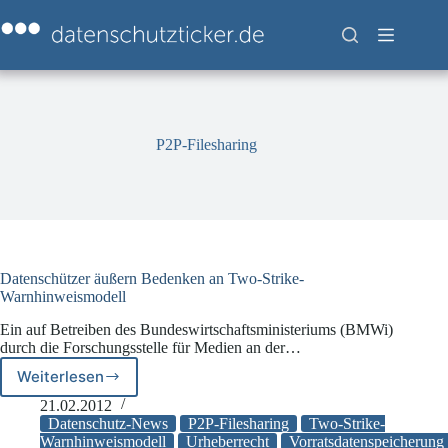
Zum
Inhalt
springen
P2P-Filesharing
Datenschützer äußern Bedenken an Two-Strike-
Warnhinweismodell
Ein auf Betreiben des Bundeswirtschaftsministeriums (BMWi)
durch die Forschungsstelle für Medien an der…
Weiterlesen
Datenschützer
äußern
21.02.2012
Bedenken
Datenschutz-News
P2P-Filesharing
Two-Strike-
an
Warnhinweismodell
Urheberrecht
Vorratsdatenspeicherung