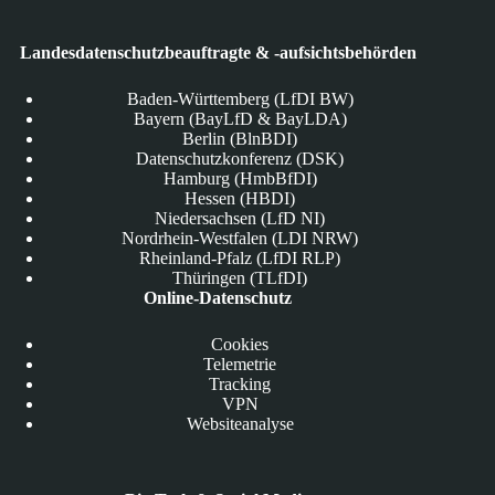
Landesdatenschutzbeauftragte & -aufsichtsbehörden
Baden-Württemberg (LfDI BW)
Bayern (BayLfD & BayLDA)
Berlin (BlnBDI)
Datenschutzkonferenz (DSK)
Hamburg (HmbBfDI)
Hessen (HBDI)
Niedersachsen (LfD NI)
Nordrhein-Westfalen (LDI NRW)
Rheinland-Pfalz (LfDI RLP)
Thüringen (TLfDI)
Online-Datenschutz
Cookies
Telemetrie
Tracking
VPN
Websiteanalyse