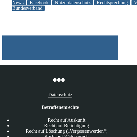
verstößt
News
Facebook
Nutzerdatenschutz
Rechtsprechung
V
Bundesverband
gegen
das
Datenschutzrecht
Datenschutz
Betroffenenrechte
Recht auf Auskunft
Recht auf Berichtigung
Recht auf Löschung („Vergessenwerden“)
Recht auf Widerspruch