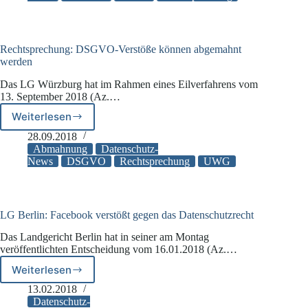
Einwilligungswiderruf
nach
Datenweitergabe
Rechtsprechung: DSGVO-Verstöße können abgemahnt
werden
Das LG Würzburg hat im Rahmen eines Eilverfahrens vom
13. September 2018 (Az.…
Weiterlesen
Rechtsprechung:
DSGVO-
28.09.2018
Verstöße
Abmahnung
Datenschutz-
können
News
DSGVO
Rechtsprechung
UWG
abgemahnt
werden
LG Berlin: Facebook verstößt gegen das Datenschutzrecht
Das Landgericht Berlin hat in seiner am Montag
veröffentlichten Entscheidung vom 16.01.2018 (Az.…
Weiterlesen
LG
Berlin:
13.02.2018
Facebook
Datenschutz-