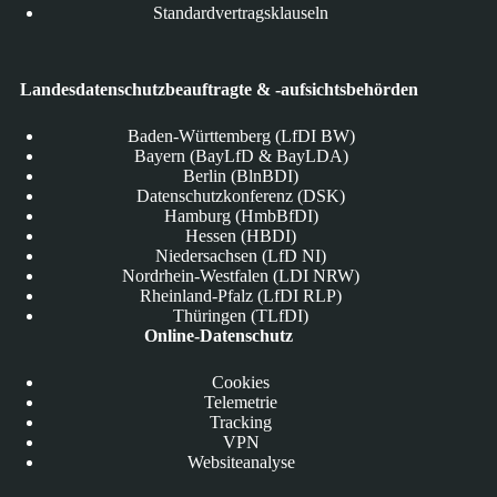
Standardvertragsklauseln
Landesdatenschutzbeauftragte & -aufsichtsbehörden
Baden-Württemberg (LfDI BW)
Bayern (BayLfD & BayLDA)
Berlin (BlnBDI)
Datenschutzkonferenz (DSK)
Hamburg (HmbBfDI)
Hessen (HBDI)
Niedersachsen (LfD NI)
Nordrhein-Westfalen (LDI NRW)
Rheinland-Pfalz (LfDI RLP)
Thüringen (TLfDI)
Online-Datenschutz
Cookies
Telemetrie
Tracking
VPN
Websiteanalyse