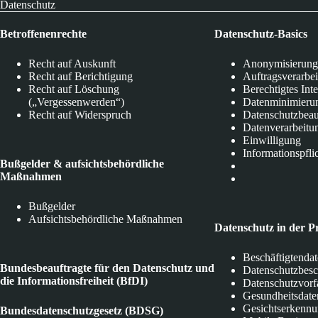
Datenschutz
Betroffenenrechte
Datenschutz-Basics
Recht auf Auskunft
Anonymisierung
Recht auf Berichtigung
Auftragsverarbe
Recht auf Löschung
Berechtigtes Int
(„Vergessenwerden“)
Datenminimieru
Recht auf Widerspruch
Datenschutzbeau
Datenverarbeitu
Einwilligung
Informationspfli
Bußgelder & aufsichtsbehördliche
Maßnahmen
Bußgelder
Aufsichtsbehördliche Maßnahmen
Datenschutz in der P
Beschäftigtenda
Bundesbeauftragte für den Datenschutz und
Datenschutzbes
die Informationsfreiheit (BfDI)
Datenschutzvorf
Gesundheitsdate
Gesichtserkenn
Bundesdatenschutzgesetz (BDSG)