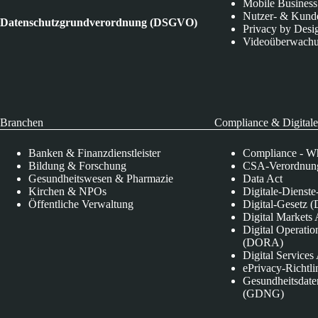
Mobile Business
Nutzer- & Kund
Datenschutzgrundverordnung (DSGVO)
Privacy by Desi
Videoüberwach
Branchen
Compliance & Digitale
Banken & Finanzdienstleister
Compliance - Wh
Bildung & Forschung
CSA-Verordnung
Gesundheitswesen & Pharmazie
Data Act
Kirchen & NPOs
Digitale-Dienst
Öffentliche Verwaltung
Digital-Gesetz (
Digital Market
Digital Operatio
(DORA)
Digital Service
ePrivacy-Richtli
Gesundheitsdate
(GDNG)