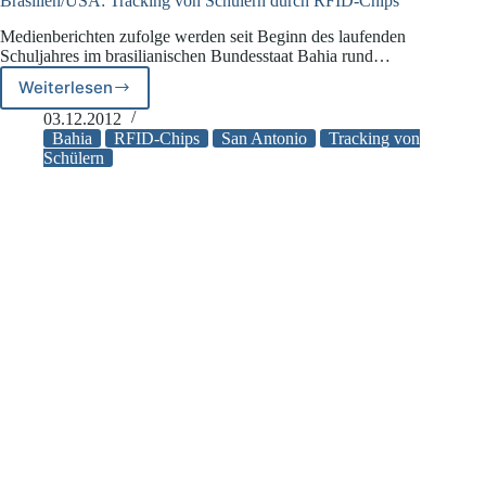
Brasilien/USA: Tracking von Schülern durch RFID-Chips
Medienberichten zufolge werden seit Beginn des laufenden
Schuljahres im brasilianischen Bundesstaat Bahia rund…
Weiterlesen
Brasilien/USA:
Tracking
03.12.2012
von
Bahia
RFID-Chips
San Antonio
Tracking von
Schülern
Schülern
durch
RFID-
Chips