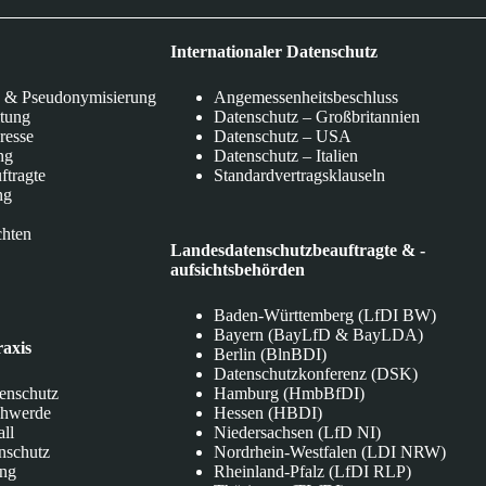
Internationaler Datenschutz
 & Pseudonymisierung
Angemessenheitsbeschluss
itung
Datenschutz – Großbritannien
eresse
Datenschutz – USA
ng
Datenschutz – Italien
ftragte
Standardvertragsklauseln
ng
chten
Landesdatenschutzbeauftragte & -
aufsichtsbehörden
Baden-Württemberg (LfDI BW)
Bayern (BayLfD & BayLDA)
raxis
Berlin (BlnBDI)
Datenschutzkonferenz (DSK)
tenschutz
Hamburg (HmbBfDI)
chwerde
Hessen (HBDI)
all
Niedersachsen (LfD NI)
nschutz
Nordrhein-Westfalen (LDI NRW)
ung
Rheinland-Pfalz (LfDI RLP)