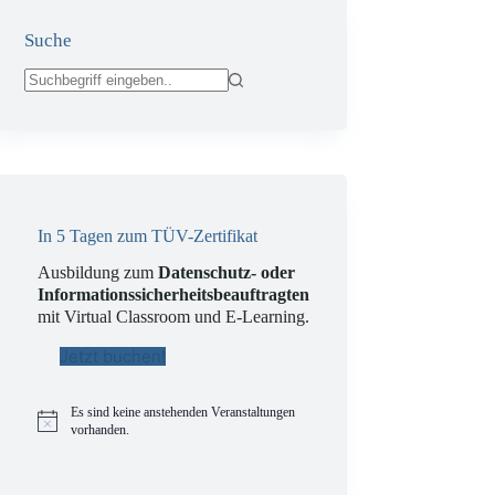
Suche
Keine
Ergebnisse
In 5 Tagen zum TÜV-Zertifikat
Ausbildung zum
Datenschutz- oder
Informationssicherheitsbeauftragten
mit Virtual Classroom und E-Learning.
Jetzt buchen!
Es sind keine anstehenden Veranstaltungen
H
vorhanden.
i
n
w