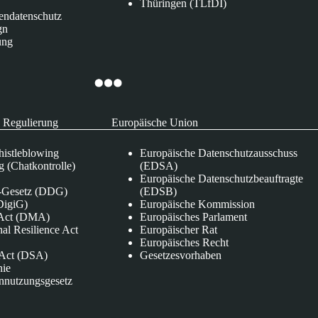
Thüringen (TLfDI)
endatenschutz
gn
ung
 Regulierung
Europäische Union
istleblowing
Europäische Datenschutzausschuss
 (Chatkontrolle)
(EDSA)
Europäische Datenschutzbeauftragte
e-Gesetz (DDG)
(EDSB)
DigiG)
Europäische Kommission
s Act (DMA)
Europäisches Parlament
nal Resilience Act
Europäischer Rat
Europäisches Recht
s Act (DSA)
Gesetzesvorhaben
nie
nnutzungsgesetz