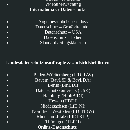
Videoüberwachung
Internationaler Datenschutz
Angemessenheitsbeschluss
Datenschutz – Großbritannien
Datenschutz – USA
Datenschutz – Italien
Standardvertragsklauseln
Landesdatenschutzbeauftragte & -aufsichtsbehörden
Baden-Württemberg (LfDI BW)
Bayern (BayLfD & BayLDA)
Berlin (BlnBDI)
Datenschutzkonferenz (DSK)
Hamburg (HmbBfDI)
Hessen (HBDI)
Niedersachsen (LfD NI)
Nordrhein-Westfalen (LDI NRW)
Rheinland-Pfalz (LfDI RLP)
Thüringen (TLfDI)
Online-Datenschutz