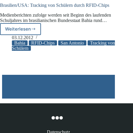
Chips
Brasilien/USA: Tracking von Schülern durch RFID-Chips
Medienberichten zufolge werden seit Beginn des laufenden
Schuljahres im brasilianischen Bundesstaat Bahia rund…
Weiterlesen
Brasilien/USA:
Tracking
03.12.2012
von
Bahia
RFID-Chips
San Antonio
Tracking von
Schülern
Schülern
durch
RFID-
Chips
Datenschutz