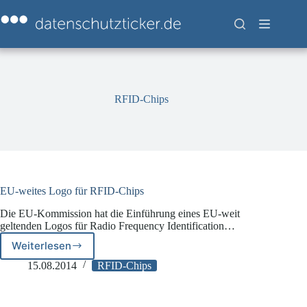
Zum
Inhalt
springen
RFID-Chips
EU-weites Logo für RFID-Chips
Die EU-Kommission hat die Einführung eines EU-weit
geltenden Logos für Radio Frequency Identification…
Weiterlesen
EU-
weites
15.08.2014
RFID-Chips
Logo
für
RFID-