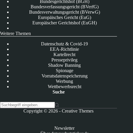
Bundesgerichtshof (BGH)
Bundesverfassungsgericht (BVerfG)
Bundesverwaltungsgericht (BVerwG)
Europäisches Gericht (EuG)
Europäischer Gerichtshof (EuGH)
Weitere Themen
Datenschutz & Covid-19
EEA-Richtlinie
Kartellrecht
Presseprivileg
Shadow Banning
Spionage
Vorratsdatenspeicherung
Werbung
Wettbewerbsrecht
Suche
K
Copyright © 2026 -
Creative Themes
e
i
n
Newsletter
e