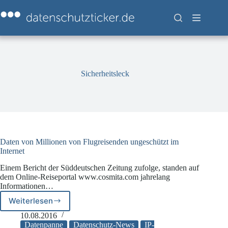
Zum
Inhalt
springen
Sicherheitsleck
Daten von Millionen von Flugreisenden ungeschützt im
Internet
Einem Bericht der Süddeutschen Zeitung zufolge, standen auf
dem Online-Reiseportal www.cosmita.com jahrelang
Informationen…
Weiterlesen
Daten
von
10.08.2016
Millionen
Datenpanne
Datenschutz-News
IP-