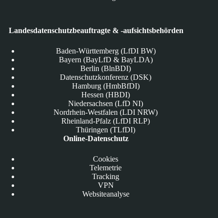
Landesdatenschutzbeauftragte & -aufsichtsbehörden
Baden-Württemberg (LfDI BW)
Bayern (BayLfD & BayLDA)
Berlin (BlnBDI)
Datenschutzkonferenz (DSK)
Hamburg (HmbBfDI)
Hessen (HBDI)
Niedersachsen (LfD NI)
Nordrhein-Westfalen (LDI NRW)
Rheinland-Pfalz (LfDI RLP)
Thüringen (TLfDI)
Online-Datenschutz
Cookies
Telemetrie
Tracking
VPN
Websiteanalyse