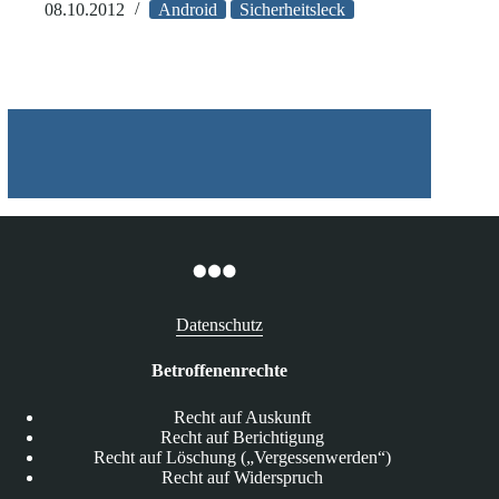
Smartphones
08.10.2012
Android
Sicherheitsleck
und
-
Tablets
mit
erheblichen
Sicherheitsleck
Datenschutz
Betroffenenrechte
Recht auf Auskunft
Recht auf Berichtigung
Recht auf Löschung („Vergessenwerden“)
Recht auf Widerspruch