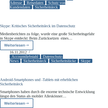
von
Adresse
Reisedaten
Schutz von
Kundendaten
Sicherheitsleck
Flugreisenden
ungeschützt
im
Internet
Skype: Kritisches Sicherheitsleck im Datenschutz
Medienberichten zu folge, wurde eine große Sicherheitsgefahr
in Skype entdeckt: Beim Zurücksetzen eines…
Weiterlesen
Skype:
Kritisches
16.11.2012
Sicherheitsleck
Accountdiebstahl
Datenschutz-
im
News
Sicherheitsleck
Sicherheitslücke
Skype
Datenschutz
Android-Smartphones und -Tablets mit erheblichen
Sicherheitsleck
Smartphones haben durch die enorme technische Entwicklung
längst den Status als mobiler Alleskönner…
Weiterlesen
Android-