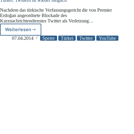
Türkei: Twittern ist wieder möglich
Nachdem das türkische Verfassungsgericht die von Premier
Erdoğan angeordnete Blockade des
Kurznachrichtendienstes Twitter als Verletzung…
Weiterlesen
Türkei:
Twittern
07.04.2014
Sperre
Türkei
Twitter
YouTube
ist
wieder
möglich