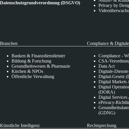
Nutzer- & Kund
Datenschutzgrundverordnung (DSGVO)
Privacy by Desi
Videoüberwach
Branchen
Compliance & Digitale
Banken & Finanzdienstleister
Compliance - Wh
Bildung & Forschung
CSA-Verordnung
Gesundheitswesen & Pharmazie
Data Act
Kirchen & NPOs
Digitale-Dienst
Öffentliche Verwaltung
Digital-Gesetz (
Digital Market
Digital Operatio
(DORA)
Digital Service
ePrivacy-Richtli
Gesundheitsdate
(GDNG)
Künstliche Intelligenz
Rechtsprechung