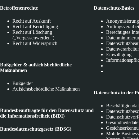
Betroffenenrechte
Datenschutz-Basics
Recht auf Auskunft
Anonymisierung
Recht auf Berichtigung
Auftragsverarbe
Recht auf Löschung
Berechtigtes Int
(„Vergessenwerden“)
Datenminimieru
Recht auf Widerspruch
Datenschutzbeau
Datenverarbeitu
Einwilligung
Informationspfli
Bußgelder & aufsichtsbehördliche
Maßnahmen
Bußgelder
Aufsichtsbehördliche Maßnahmen
Datenschutz in der P
Beschäftigtenda
Bundesbeauftragte für den Datenschutz und
Datenschutzbes
die Informationsfreiheit (BfDI)
Datenschutzvorf
Gesundheitsdate
Gesichtserkenn
Bundesdatenschutzgesetz (BDSG)
Mobile Business