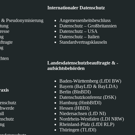
Internationaler Datenschutz
 & Pseudonymisierung
Angemessenheitsbeschluss
itung
Datenschutz – Großbritannien
eresse
Datenschutz – USA
ng
Datenschutz – Italien
ftragte
Standardvertragsklauseln
ng
chten
Landesdatenschutzbeauftragte & -
aufsichtsbehörden
Baden-Württemberg (LfDI BW)
Bayern (BayLfD & BayLDA)
raxis
Berlin (BlnBDI)
Datenschutzkonferenz (DSK)
tenschutz
Hamburg (HmbBfDI)
chwerde
Hessen (HBDI)
all
Niedersachsen (LfD NI)
nschutz
Nordrhein-Westfalen (LDI NRW)
ung
Rheinland-Pfalz (LfDI RLP)
Thüringen (TLfDI)