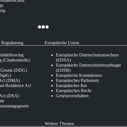
endatenschutz
gn
ung
 Regulierung
Europäische Union
istleblowing
Europäische Datenschutzausschuss
 (Chatkontrolle)
(EDSA)
Europäische Datenschutzbeauftragte
e-Gesetz (DDG)
(EDSB)
DigiG)
Europäische Kommission
s Act (DMA)
Europäisches Parlament
nal Resilience Act
Europäischer Rat
Europäisches Recht
s Act (DSA)
Gesetzesvorhaben
nie
nnutzungsgesetz
Weitere Themen