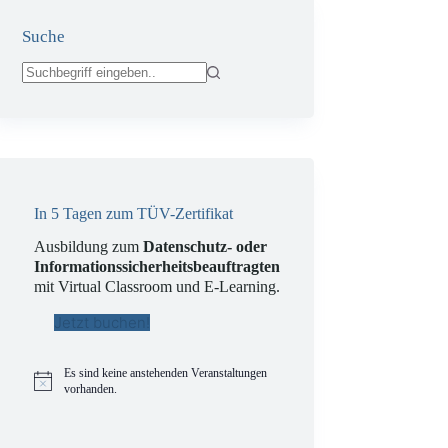
Suche
Keine
Ergebnisse
In 5 Tagen zum TÜV-Zertifikat
Ausbildung zum
Datenschutz- oder
Informationssicherheitsbeauftragten
mit Virtual Classroom und E-Learning.
Jetzt buchen!
Es sind keine anstehenden Veranstaltungen
H
vorhanden.
i
n
w