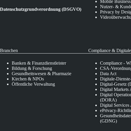
Mobile Business
Nutzer- & Kund
Datenschutzgrundverordnung (DSGVO)
Privacy by Desi
Videoüberwach
Branchen
Compliance & Digitale
Banken & Finanzdienstleister
Compliance - Wh
Bildung & Forschung
CSA-Verordnung
Gesundheitswesen & Pharmazie
Data Act
Kirchen & NPOs
Digitale-Dienst
Öffentliche Verwaltung
Digital-Gesetz (
Digital Market
Digital Operatio
(DORA)
Digital Service
ePrivacy-Richtli
Gesundheitsdate
(GDNG)