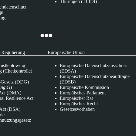
Thüringen (TLfDI)
endatenschutz
gn
ung
 Regulierung
Europäische Union
istleblowing
Europäische Datenschutzausschuss
 (Chatkontrolle)
(EDSA)
Europäische Datenschutzbeauftragte
e-Gesetz (DDG)
(EDSB)
DigiG)
Europäische Kommission
s Act (DMA)
Europäisches Parlament
nal Resilience Act
Europäischer Rat
Europäisches Recht
s Act (DSA)
Gesetzesvorhaben
nie
nnutzungsgesetz