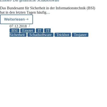
Emotet- Die gefährliche Schadsoftware
Das Bundesamt für Sicherheit in der Informationstechnik (BSI)
hat in den letzten Tagen häufig…
Weiterlesen
Emotet-
Die
07.12.2018
gefährliche
BSI
Emotet
IT
IT-
Schadsoftware
Sicherheit
Schadsoftware
Trickbot
Trojaner