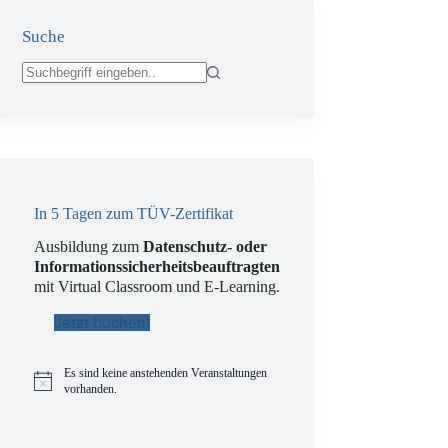
Suche
Keine
Ergebnisse
In 5 Tagen zum TÜV-Zertifikat
Ausbildung zum
Datenschutz- oder
Informationssicherheitsbeauftragten
mit Virtual Classroom und E-Learning.
Jetzt buchen!
Es sind keine anstehenden Veranstaltungen
H
vorhanden.
i
n
w