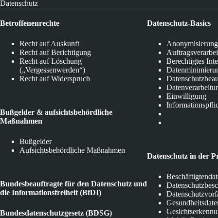
Datenschutz
Betroffenenrechte
Datenschutz-Basics
Recht auf Auskunft
Anonymisierung
Recht auf Berichtigung
Auftragsverarbe
Recht auf Löschung
Berechtigtes Int
(„Vergessenwerden“)
Datenminimieru
Recht auf Widerspruch
Datenschutzbeau
Datenverarbeitu
Einwilligung
Informationspfli
Bußgelder & aufsichtsbehördliche
Maßnahmen
Bußgelder
Aufsichtsbehördliche Maßnahmen
Datenschutz in der P
Beschäftigtenda
Bundesbeauftragte für den Datenschutz und
Datenschutzbes
die Informationsfreiheit (BfDI)
Datenschutzvorf
Gesundheitsdate
Gesichtserkenn
Bundesdatenschutzgesetz (BDSG)