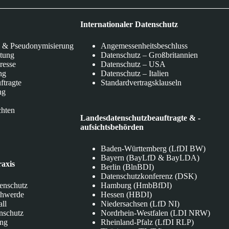
Internationaler Datenschutz
 & Pseudonymisierung
Angemessenheitsbeschluss
itung
Datenschutz – Großbritannien
eresse
Datenschutz – USA
ng
Datenschutz – Italien
ftragte
Standardvertragsklauseln
ng
chten
Landesdatenschutzbeauftragte & -
aufsichtsbehörden
Baden-Württemberg (LfDI BW)
Bayern (BayLfD & BayLDA)
raxis
Berlin (BlnBDI)
Datenschutzkonferenz (DSK)
tenschutz
Hamburg (HmbBfDI)
chwerde
Hessen (HBDI)
all
Niedersachsen (LfD NI)
nschutz
Nordrhein-Westfalen (LDI NRW)
ung
Rheinland-Pfalz (LfDI RLP)