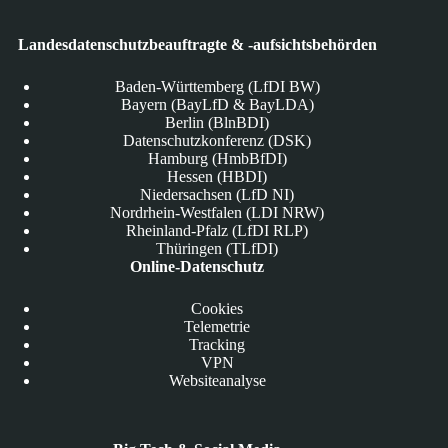
Landesdatenschutzbeauftragte & -aufsichtsbehörden
Baden-Württemberg (LfDI BW)
Bayern (BayLfD & BayLDA)
Berlin (BlnBDI)
Datenschutzkonferenz (DSK)
Hamburg (HmbBfDI)
Hessen (HBDI)
Niedersachsen (LfD NI)
Nordrhein-Westfalen (LDI NRW)
Rheinland-Pfalz (LfDI RLP)
Thüringen (TLfDI)
Online-Datenschutz
Cookies
Telemetrie
Tracking
VPN
Websiteanalyse