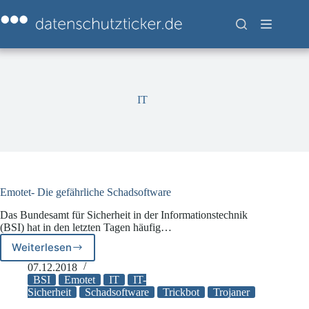
Zum
Inhalt
springen
IT
Emotet- Die gefährliche Schadsoftware
Das Bundesamt für Sicherheit in der Informationstechnik
(BSI) hat in den letzten Tagen häufig…
Weiterlesen
Emotet-
Die
07.12.2018
gefährliche
BSI
Emotet
IT
IT-
Schadsoftware
Sicherheit
Schadsoftware
Trickbot
Trojaner