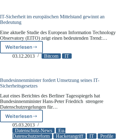
IT-Sicherheit im europäischen Mittelstand gewinnt an
Bedeutung
Eine aktuelle Studie des European Information Technology
Observatory (EITO) zeigt einen bedeutenden Trend:…
Weiterlesen
IT-
Sicherheit
03.12.2013
Bitcom
IT
im
europäischen
Mittelstand
gewinnt
Bundesinnenminister fordert Umsetzung seines IT-
an
Sicherheitsgesetzes
Bedeutung
Laut eines Berichtes des Berliner Tagesspiegels hat
Bundesinnenminister Hans-Peter Friedrich strengere
Datenschutzregelungen für…
Weiterlesen
Bundesinnenminister
fordert
05.03.2013
Umsetzung
Datenschutz-News
Eu-
seines
Datenschutzreform
Hackerangriff
IT
Profile