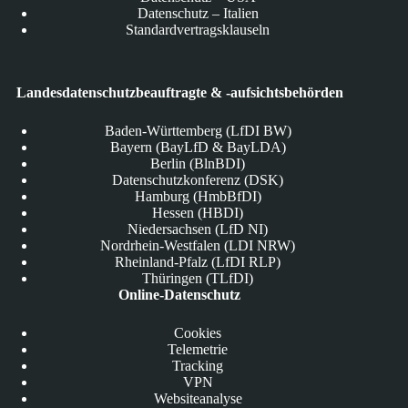
Datenschutz – Italien
Standardvertragsklauseln
Landesdatenschutzbeauftragte & -aufsichtsbehörden
Baden-Württemberg (LfDI BW)
Bayern (BayLfD & BayLDA)
Berlin (BlnBDI)
Datenschutzkonferenz (DSK)
Hamburg (HmbBfDI)
Hessen (HBDI)
Niedersachsen (LfD NI)
Nordrhein-Westfalen (LDI NRW)
Rheinland-Pfalz (LfDI RLP)
Thüringen (TLfDI)
Online-Datenschutz
Cookies
Telemetrie
Tracking
VPN
Websiteanalyse