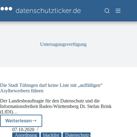
Zum
Inhalt
springen
Untersagungsverfügung
Die Stadt Tübingen darf keine Liste mit „auffälligen“
Asylbewerbern führen
Der Landesbeauftragte für den Datenschutz und die
Informationsfreiheit Baden-Württemberg Dr. Stefan Brink
(LfDI)…
Weiterlesen
Die
Stadt
07.10.2020
Tübingen
Anordnung
blacklist
Datenschutz-