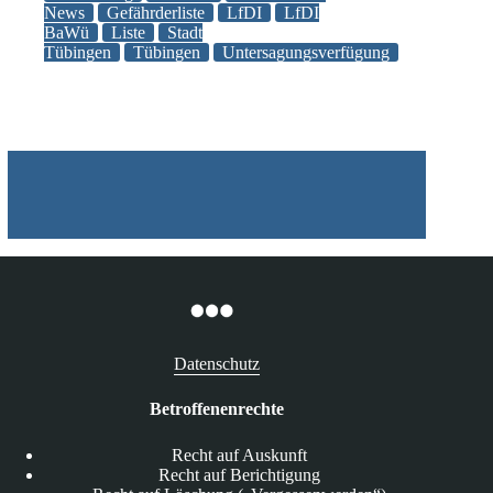
darf
News
Gefährderliste
LfDI
LfDI
BaWü
Liste
Stadt
keine
Tübingen
Tübingen
Untersagungsverfügung
Liste
mit
„auffälligen“
Asylbewerbern
führen
Datenschutz
Betroffenenrechte
Recht auf Auskunft
Recht auf Berichtigung