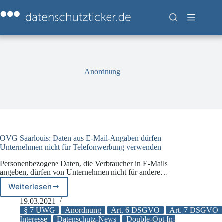
Zum
Inhalt
springen
Anordnung
OVG Saarlouis: Daten aus E-Mail-Angaben dürfen
Unternehmen nicht für Telefonwerbung verwenden
Personenbezogene Daten, die Verbraucher in E-Mails
angeben, dürfen von Unternehmen nicht für andere…
Weiterlesen
OVG
Saarlouis:
19.03.2021
Daten
§ 7 UWG
Anordnung
Art. 6 DSGVO
Art. 7 DSGVO
aus
Interesse
Datenschutz-News
Double-Opt-In-