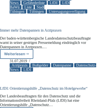
darf
News
Gefährderliste
LfDI
LfDI
BaWü
Liste
Stadt
keine
Tübingen
Tübingen
Untersagungsverfügung
Liste
mit
„auffälligen“
Asylbewerbern
führen
Immer mehr Datenpannen in Arztpraxen
Der baden-württembergische Landesdatenschutzbeauftragte
warnt in seiner gestrigen Pressemeldung eindringlich vor
Datenpannen in Arztpraxen.…
Weiterlesen
Immer
mehr
31.07.2019
Datenpannen
Arztpraxis
Bußgelder
Datenpanne
Datenschutz-
in
News
LfDI
Arztpraxen
LfDI: Orientierungshilfe „Datenschutz im Hotelgewerbe“
Der Landesbeauftragten für den Datenschutz und die
Informationsfreiheit Rheinland-Pfalz (LfDI) hat eine
Orientierungshilfe „Datenschutz…