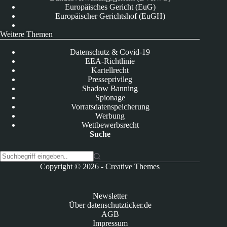
Europäisches Gericht (EuG)
Europäischer Gerichtshof (EuGH)
Weitere Themen
Datenschutz & Covid-19
EEA-Richtlinie
Kartellrecht
Presseprivileg
Shadow Banning
Spionage
Vorratsdatenspeicherung
Werbung
Wettbewerbsrecht
Suche
K
Copyright © 2026 -
Creative Themes
e
i
n
Newsletter
e
Über datenschutzticker.de
E
AGB
r
Impressum