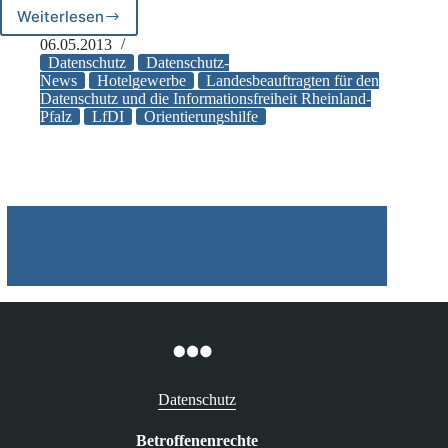
Weiterlesen
LfDI:
Orientierungshilfe
06.05.2013
„Datenschutz
Datenschutz
Datenschutz-
im
News
Hotelgewerbe
Landesbeauftragten für den
Datenschutz und die Informationsfreiheit Rheinland-
Hotelgewerbe“
Pfalz
LfDI
Orientierungshilfe
Datenschutz
Betroffenenrechte