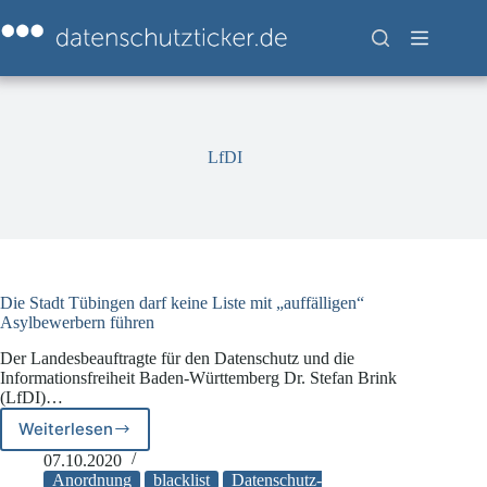
Zum
Inhalt
springen
LfDI
Die Stadt Tübingen darf keine Liste mit „auffälligen“
Asylbewerbern führen
Der Landesbeauftragte für den Datenschutz und die
Informationsfreiheit Baden-Württemberg Dr. Stefan Brink
(LfDI)…
Weiterlesen
Die
Stadt
07.10.2020
Tübingen
Anordnung
blacklist
Datenschutz-