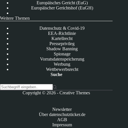
Europäisches Gericht (EuG)
Europäischer Gerichtshof (EuGH)
Weitere Themen
Datenschutz & Covid-19
EEA-Richtlinie
Kartellrecht
Presseprivileg
Shadow Banning
Spionage
Vorratsdatenspeicherung
Werbung
Wettbewerbsrecht
Suche
K
Copyright © 2026 -
Creative Themes
e
i
n
Newsletter
e
Über datenschutzticker.de
E
AGB
r
Impressum