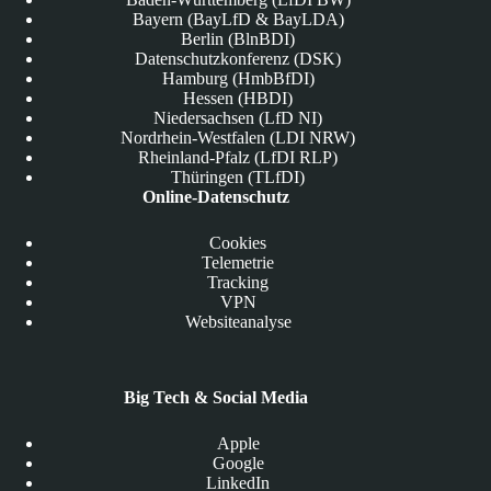
Bayern (BayLfD & BayLDA)
Berlin (BlnBDI)
Datenschutzkonferenz (DSK)
Hamburg (HmbBfDI)
Hessen (HBDI)
Niedersachsen (LfD NI)
Nordrhein-Westfalen (LDI NRW)
Rheinland-Pfalz (LfDI RLP)
Thüringen (TLfDI)
Online-Datenschutz
Cookies
Telemetrie
Tracking
VPN
Websiteanalyse
Big Tech & Social Media
Apple
Google
LinkedIn