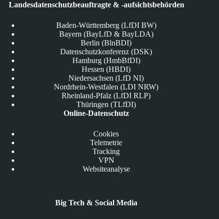
Landesdatenschutzbeauftragte & -aufsichtsbehörden
Baden-Württemberg (LfDI BW)
Bayern (BayLfD & BayLDA)
Berlin (BlnBDI)
Datenschutzkonferenz (DSK)
Hamburg (HmbBfDI)
Hessen (HBDI)
Niedersachsen (LfD NI)
Nordrhein-Westfalen (LDI NRW)
Rheinland-Pfalz (LfDI RLP)
Thüringen (TLfDI)
Online-Datenschutz
Cookies
Telemetrie
Tracking
VPN
Websiteanalyse
Big Tech & Social Media