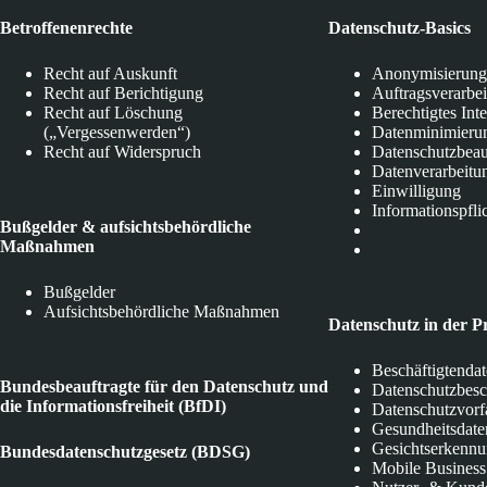
Betroffenenrechte
Datenschutz-Basics
Recht auf Auskunft
Anonymisierung
Recht auf Berichtigung
Auftragsverarbe
Recht auf Löschung
Berechtigtes Int
(„Vergessenwerden“)
Datenminimieru
Recht auf Widerspruch
Datenschutzbeau
Datenverarbeitu
Einwilligung
Informationspfli
Bußgelder & aufsichtsbehördliche
Maßnahmen
Bußgelder
Aufsichtsbehördliche Maßnahmen
Datenschutz in der P
Beschäftigtenda
Bundesbeauftragte für den Datenschutz und
Datenschutzbes
die Informationsfreiheit (BfDI)
Datenschutzvorf
Gesundheitsdate
Gesichtserkenn
Bundesdatenschutzgesetz (BDSG)
Mobile Business