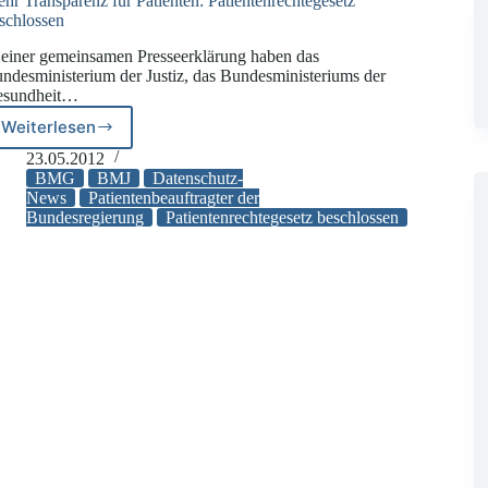
hr Transparenz für Patienten: Patientenrechtegesetz
schlossen
 einer gemeinsamen Presseerklärung haben das
ndesministerium der Justiz, das Bundesministeriums der
esundheit…
Weiterlesen
Mehr
Transparenz
23.05.2012
für
BMG
BMJ
Datenschutz-
Patienten:
News
Patientenbeauftragter der
Bundesregierung
Patientenrechtegesetz beschlossen
Patientenrechtegesetz
beschlossen