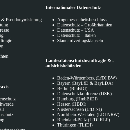
Internationaler Datenschutz
 & Pseudonymisierung
Angemessenheitsbeschluss
itung
Datenschutz – Großbritannien
eresse
Datenschutz – USA
ng
Datenschutz – Italien
ftragte
Standardvertragsklauseln
ng
chten
Landesdatenschutzbeauftragte & -
aufsichtsbehörden
Baden-Württemberg (LfDI BW)
Bayern (BayLfD & BayLDA)
raxis
Berlin (BlnBDI)
Datenschutzkonferenz (DSK)
tenschutz
Hamburg (HmbBfDI)
chwerde
Hessen (HBDI)
all
Niedersachsen (LfD NI)
nschutz
Nordrhein-Westfalen (LDI NRW)
ung
Rheinland-Pfalz (LfDI RLP)
Thüringen (TLfDI)