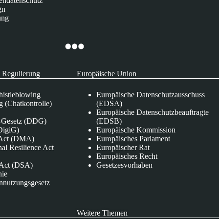
endatenschutz
gn
ung
 Regulierung
Europäische Union
istleblowing
Europäische Datenschutzausschuss
 (Chatkontrolle)
(EDSA)
Europäische Datenschutzbeauftragte
e-Gesetz (DDG)
(EDSB)
DigiG)
Europäische Kommission
s Act (DMA)
Europäisches Parlament
nal Resilience Act
Europäischer Rat
Europäisches Recht
s Act (DSA)
Gesetzesvorhaben
nie
nnutzungsgesetz
Weitere Themen