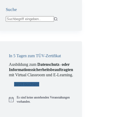
Suche
Keine
Ergebnisse
In 5 Tagen zum TÜV-Zertifikat
Ausbildung zum
Datenschutz- oder
Informationssicherheitsbeauftragten
mit Virtual Classroom und E-Learning.
Jetzt buchen!
Es sind keine anstehenden Veranstaltungen
H
vorhanden.
i
n
w