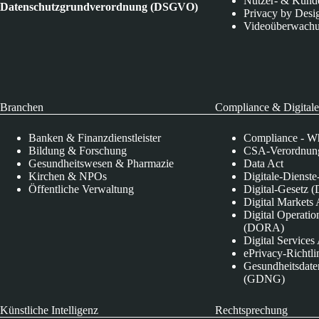
Nutzer- & Kund
Datenschutzgrundverordnung (DSGVO)
Privacy by Desi
Videoüberwach
Branchen
Compliance & Digitale
Banken & Finanzdienstleister
Compliance - Wh
Bildung & Forschung
CSA-Verordnung
Gesundheitswesen & Pharmazie
Data Act
Kirchen & NPOs
Digitale-Dienst
Öffentliche Verwaltung
Digital-Gesetz (
Digital Market
Digital Operatio
(DORA)
Digital Service
ePrivacy-Richtli
Gesundheitsdate
(GDNG)
Künstliche Intelligenz
Rechtsprechung