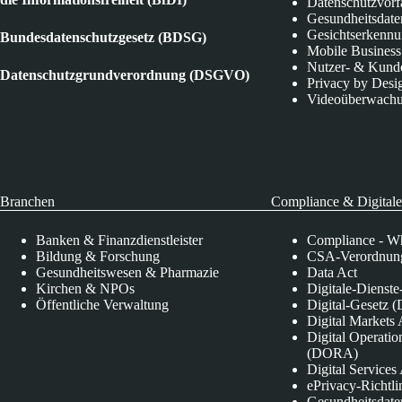
Datenschutzvorf
Gesundheitsdate
Gesichtserkenn
Bundesdatenschutzgesetz (BDSG)
Mobile Business
Nutzer- & Kund
Datenschutzgrundverordnung (DSGVO)
Privacy by Desi
Videoüberwach
Branchen
Compliance & Digitale
Banken & Finanzdienstleister
Compliance - Wh
Bildung & Forschung
CSA-Verordnung
Gesundheitswesen & Pharmazie
Data Act
Kirchen & NPOs
Digitale-Dienst
Öffentliche Verwaltung
Digital-Gesetz (
Digital Market
Digital Operatio
(DORA)
Digital Service
ePrivacy-Richtli
Gesundheitsdate