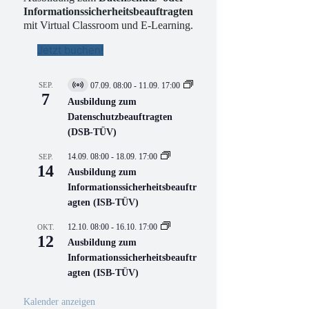
Informationssicherheitsbeauftragten
mit Virtual Classroom und E-Learning.
Jetzt buchen!
SEP.
07.09. 08:00
-
11.09. 17:00
V
7
i
Ausbildung zum
r
Datenschutzbeauftragten
t
(DSB-TÜV)
u
e
l
14.09. 08:00
-
18.09. 17:00
SEP.
l
14
Ausbildung zum
V
Informationssicherheitsbeauftr
e
r
agten (ISB-TÜV)
a
n
12.10. 08:00
-
16.10. 17:00
OKT.
s
12
Ausbildung zum
t
a
Informationssicherheitsbeauftr
l
agten (ISB-TÜV)
t
u
n
Kalender anzeigen