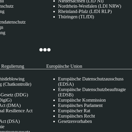
all
Niedersachsen (LfD NI)
nschutz
Nordrhein-Westfalen (LDI NRW)
ung
Rheinland-Pfalz (LfDI RLP)
Thüringen (TLfDI)
endatenschutz
gn
ung
 Regulierung
Europäische Union
istleblowing
Europäische Datenschutzausschuss
 (Chatkontrolle)
(EDSA)
Europäische Datenschutzbeauftragte
e-Gesetz (DDG)
(EDSB)
DigiG)
Europäische Kommission
s Act (DMA)
Europäisches Parlament
nal Resilience Act
Europäischer Rat
Europäisches Recht
s Act (DSA)
Gesetzesvorhaben
nie
nnutzungsgesetz