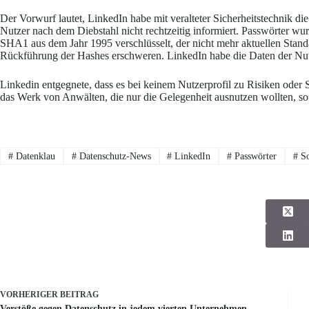
Der Vorwurf lautet, LinkedIn habe mit veralteter Sicherheitstechnik d
Nutzer nach dem Diebstahl nicht rechtzeitig informiert. Passwörter 
SHA1 aus dem Jahr 1995 verschlüsselt, der nicht mehr aktuellen Stand
Rückführung der Hashes erschweren. LinkedIn habe die Daten der Nutz
Linkedin entgegnete, dass es bei keinem Nutzerprofil zu Risiken oder
das Werk von Anwälten, die nur die Gelegenheit ausnutzen wollten, so 
#
Datenklau
#
Datenschutz-News
#
LinkedIn
#
Passwörter
#
So
VORHERIGER
BEITRAG
Verstöße gegen Datenschutz in jedem vierten Unternehmen