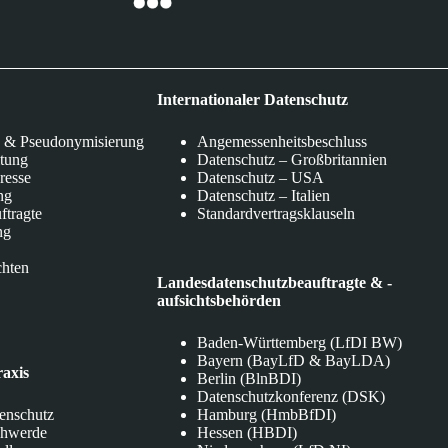
Internationaler Datenschutz
 & Pseudonymisierung
Angemessenheitsbeschluss
itung
Datenschutz – Großbritannien
eresse
Datenschutz – USA
ng
Datenschutz – Italien
ftragte
Standardvertragsklauseln
ng
chten
Landesdatenschutzbeauftragte & -
aufsichtsbehörden
Baden-Württemberg (LfDI BW)
Bayern (BayLfD & BayLDA)
raxis
Berlin (BlnBDI)
Datenschutzkonferenz (DSK)
tenschutz
Hamburg (HmbBfDI)
chwerde
Hessen (HBDI)