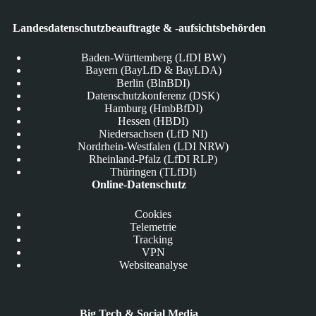
Landesdatenschutzbeauftragte & -aufsichtsbehörden
Baden-Württemberg (LfDI BW)
Bayern (BayLfD & BayLDA)
Berlin (BlnBDI)
Datenschutzkonferenz (DSK)
Hamburg (HmbBfDI)
Hessen (HBDI)
Niedersachsen (LfD NI)
Nordrhein-Westfalen (LDI NRW)
Rheinland-Pfalz (LfDI RLP)
Thüringen (TLfDI)
Online-Datenschutz
Cookies
Telemetrie
Tracking
VPN
Websiteanalyse
Big Tech & Social Media