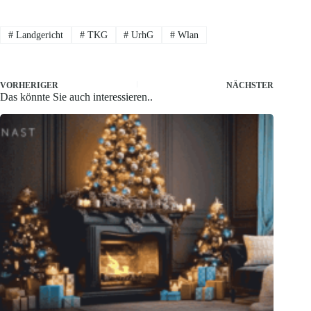
#
Landgericht
#
TKG
#
UrhG
#
Wlan
VORHERIGER
NÄCHSTER
Das könnte Sie auch interessieren..