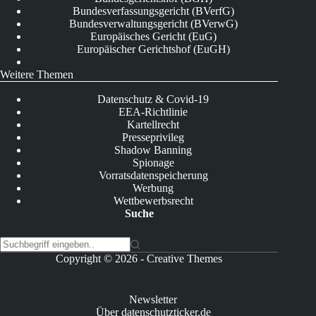
Bundesverfassungsgericht (BVerfG)
Bundesverwaltungsgericht (BVerwG)
Europäisches Gericht (EuG)
Europäischer Gerichtshof (EuGH)
Weitere Themen
Datenschutz & Covid-19
EEA-Richtlinie
Kartellrecht
Presseprivileg
Shadow Banning
Spionage
Vorratsdatenspeicherung
Werbung
Wettbewerbsrecht
Suche
K
Copyright © 2026 -
Creative Themes
e
i
n
Newsletter
e
Über datenschutzticker.de