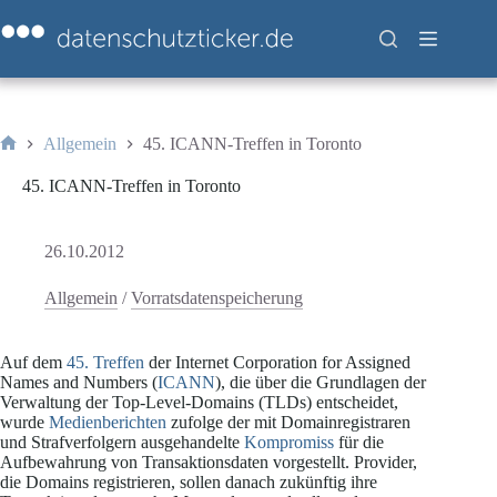
Zum
Inhalt
springen
Allgemein
45. ICANN-Treffen in Toronto
Start
45. ICANN-Treffen in Toronto
26.10.2012
Allgemein
/
Vorratsdatenspeicherung
Auf dem
45. Treffen
der Internet Corporation for Assigned
Names and Numbers (
ICANN
), die über die Grundlagen der
Verwaltung der Top-Level-Domains (TLDs) entscheidet,
wurde
Medienberichten
zufolge der mit Domainregistraren
und Strafverfolgern ausgehandelte
Kompromiss
für die
Aufbewahrung von Transaktionsdaten vorgestellt. Provider,
die Domains registrieren, sollen danach zukünftig ihre