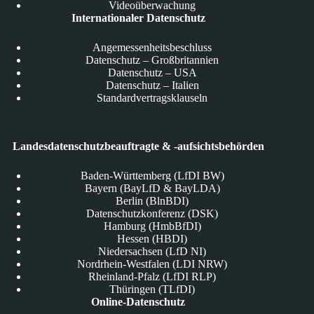
Videoüberwachung
Internationaler Datenschutz
Angemessenheitsbeschluss
Datenschutz – Großbritannien
Datenschutz – USA
Datenschutz – Italien
Standardvertragsklauseln
Landesdatenschutzbeauftragte & -aufsichtsbehörden
Baden-Württemberg (LfDI BW)
Bayern (BayLfD & BayLDA)
Berlin (BlnBDI)
Datenschutzkonferenz (DSK)
Hamburg (HmbBfDI)
Hessen (HBDI)
Niedersachsen (LfD NI)
Nordrhein-Westfalen (LDI NRW)
Rheinland-Pfalz (LfDI RLP)
Thüringen (TLfDI)
Online-Datenschutz