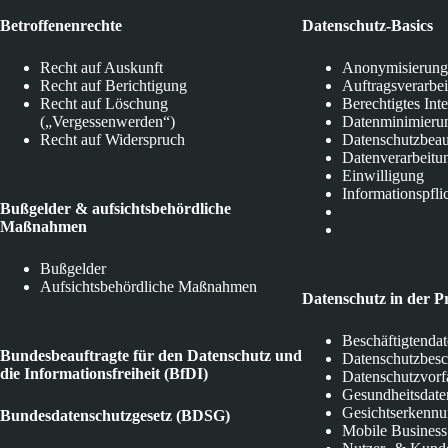
Betroffenenrechte
Datenschutz-Basics
Recht auf Auskunft
Anonymisierung
Recht auf Berichtigung
Auftragsverarbe
Recht auf Löschung
Berechtigtes Int
(„Vergessenwerden“)
Datenminimieru
Recht auf Widerspruch
Datenschutzbeau
Datenverarbeitu
Einwilligung
Informationspfli
Bußgelder & aufsichtsbehördliche
Maßnahmen
Bußgelder
Aufsichtsbehördliche Maßnahmen
Datenschutz in der P
Beschäftigtenda
Bundesbeauftragte für den Datenschutz und
Datenschutzbes
die Informationsfreiheit (BfDI)
Datenschutzvorf
Gesundheitsdate
Gesichtserkenn
Bundesdatenschutzgesetz (BDSG)
Mobile Business