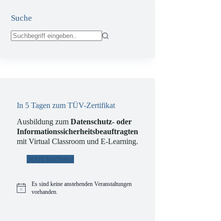
Suche
Keine
Ergebnisse
In 5 Tagen zum TÜV-Zertifikat
Ausbildung zum
Datenschutz- oder
Informationssicherheitsbeauftragten
mit Virtual Classroom und E-Learning.
Jetzt buchen!
Es sind keine anstehenden Veranstaltungen
H
vorhanden.
i
n
w