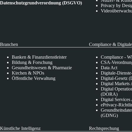
Nutzer- & Kund
Datenschutzgrundverordnung (DSGVO)
Privacy by Desi
Videoüberwach
Branchen
Compliance & Digitale
Banken & Finanzdienstleister
Compliance - Wh
Bildung & Forschung
CSA-Verordnung
Gesundheitswesen & Pharmazie
Data Act
Kirchen & NPOs
Digitale-Dienst
Öffentliche Verwaltung
Digital-Gesetz (
Digital Market
Digital Operatio
(DORA)
Digital Service
ePrivacy-Richtli
Gesundheitsdate
(GDNG)
Künstliche Intelligenz
Rechtsprechung