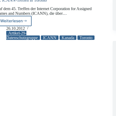
. ICANN-Treffen in Toronto
f dem 45. Treffen der Internet Corporation for Assigned
mes and Numbers (ICANN), die über…
Weiterlesen
45.
ICANN-
26.10.2012
Treffen
Artikel-29-
in
Datenschutzgruppe
ICANN
Kanada
Toronto
Toronto