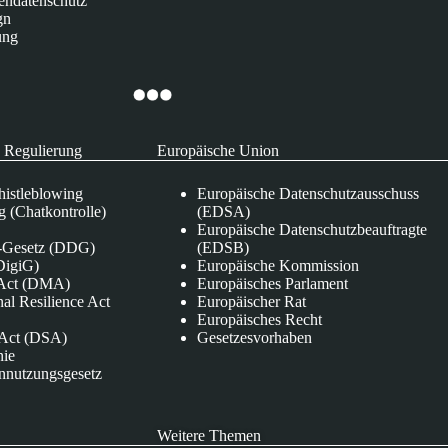
endatenschutz
gn
ung
 Regulierung
Europäische Union
istleblowing
Europäische Datenschutzausschuss
 (Chatkontrolle)
(EDSA)
Europäische Datenschutzbeauftragte
e-Gesetz (DDG)
(EDSB)
DigiG)
Europäische Kommission
s Act (DMA)
Europäisches Parlament
nal Resilience Act
Europäischer Rat
Europäisches Recht
s Act (DSA)
Gesetzesvorhaben
nie
nnutzungsgesetz
Weitere Themen