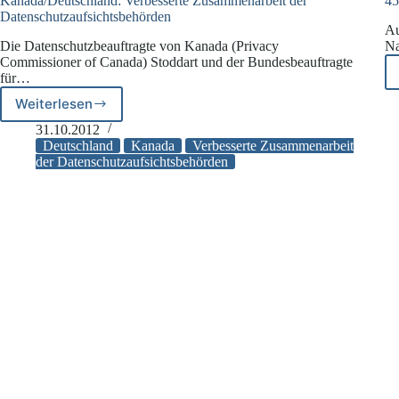
Kanada/Deutschland: Verbesserte Zusammenarbeit der
45
Datenschutzaufsichtsbehörden
Au
Die Datenschutzbeauftragte von Kanada (Privacy
Na
Commissioner of Canada) Stoddart und der Bundesbeauftragte
für…
Weiterlesen
Kanada/Deutschland:
Verbesserte
31.10.2012
Zusammenarbeit
Deutschland
Kanada
Verbesserte Zusammenarbeit
der
der Datenschutzaufsichtsbehörden
Datenschutzaufsichtsbehörden