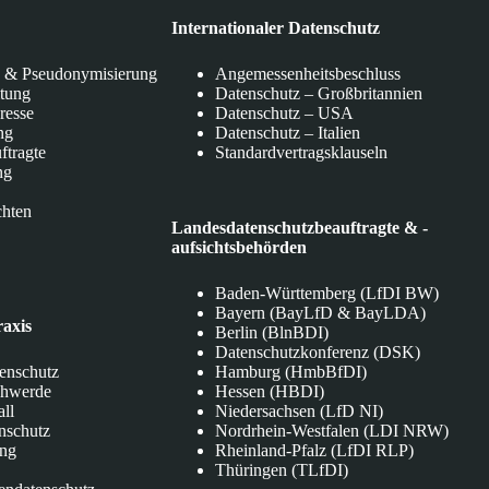
Internationaler Datenschutz
 & Pseudonymisierung
Angemessenheitsbeschluss
itung
Datenschutz – Großbritannien
eresse
Datenschutz – USA
ng
Datenschutz – Italien
ftragte
Standardvertragsklauseln
ng
chten
Landesdatenschutzbeauftragte & -
aufsichtsbehörden
Baden-Württemberg (LfDI BW)
Bayern (BayLfD & BayLDA)
raxis
Berlin (BlnBDI)
Datenschutzkonferenz (DSK)
tenschutz
Hamburg (HmbBfDI)
chwerde
Hessen (HBDI)
all
Niedersachsen (LfD NI)
nschutz
Nordrhein-Westfalen (LDI NRW)
ung
Rheinland-Pfalz (LfDI RLP)
Thüringen (TLfDI)