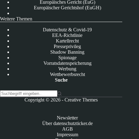
Europäisches Gericht (EuG)
Europäischer Gerichtshof (EuGH)
Weitere Themen
Datenschutz & Covid-19
EEA-Richtlinie
Kartellrecht
Presseprivileg
Shadow Banning
Spionage
Vorratsdatenspeicherung
Werbung
Wettbewerbsrecht
Suche
K
Copyright © 2026 -
Creative Themes
e
i
n
Newsletter
e
Über datenschutzticker.de
E
AGB
r
Impressum
g