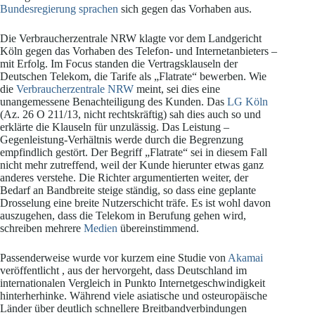
Bundesregierung sprachen
sich gegen das Vorhaben aus.
Die Verbraucherzentrale NRW klagte vor dem Landgericht
Köln gegen das Vorhaben des Telefon- und Internetanbieters –
mit Erfolg. Im Focus standen die Vertragsklauseln der
Deutschen Telekom, die Tarife als „Flatrate“ bewerben. Wie
die
Verbraucherzentrale NRW
meint, sei dies eine
unangemessene Benachteiligung des Kunden. Das
LG Köln
(Az. 26 O 211/13, nicht rechtskräftig) sah dies auch so und
erklärte die Klauseln für unzulässig. Das Leistung –
Gegenleistung-Verhältnis werde durch die Begrenzung
empfindlich gestört. Der Begriff „Flatrate“ sei in diesem Fall
nicht mehr zutreffend, weil der Kunde hierunter etwas ganz
anderes verstehe. Die Richter argumentierten weiter, der
Bedarf an Bandbreite steige ständig, so dass eine geplante
Drosselung eine breite Nutzerschicht träfe. Es ist wohl davon
auszugehen, dass die Telekom in Berufung gehen wird,
schreiben mehrere
Medien
übereinstimmend.
Passenderweise wurde vor kurzem eine Studie von
Akamai
veröffentlicht , aus der hervorgeht, dass Deutschland im
internationalen Vergleich in Punkto Internetgeschwindigkeit
hinterherhinke. Während viele asiatische und osteuropäische
Länder über deutlich schnellere Breitbandverbindungen