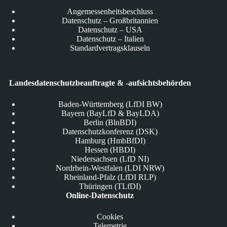
Angemessenheitsbeschluss
Datenschutz – Großbritannien
Datenschutz – USA
Datenschutz – Italien
Standardvertragsklauseln
Landesdatenschutzbeauftragte & -aufsichtsbehörden
Baden-Württemberg (LfDI BW)
Bayern (BayLfD & BayLDA)
Berlin (BlnBDI)
Datenschutzkonferenz (DSK)
Hamburg (HmbBfDI)
Hessen (HBDI)
Niedersachsen (LfD NI)
Nordrhein-Westfalen (LDI NRW)
Rheinland-Pfalz (LfDI RLP)
Thüringen (TLfDI)
Online-Datenschutz
Cookies
Telemetrie