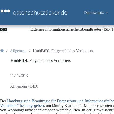
Zum
Inhalt
springen
Datenschutz
Externer Informationssicherheitsbeauftragter (ISB
Allgemein
HmbBfDI: Fragerecht des Vermieters
Start
HmbBfDI: Fragerecht des Vermieters
11.11.2013
Allgemein
/
BfDI
Der
Hamburgische Beauftragte für Datenschutz und Informationsfreih
Vermieters“
herausgegeben
, um künftig Klarheit für Mietinteressente
von Wohnungssuchenden erhoben werden dürfen. In der Hinweisschrif