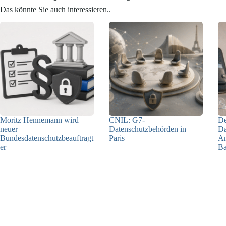
Das könnte Sie auch interessieren..
Moritz Hennemann wird
CNIL: G7-
De
neuer
Datenschutzbehörden in
Da
Bundesdatenschutzbeauftragt
Paris
An
er
Ba
22.07.2026
05.08.2026