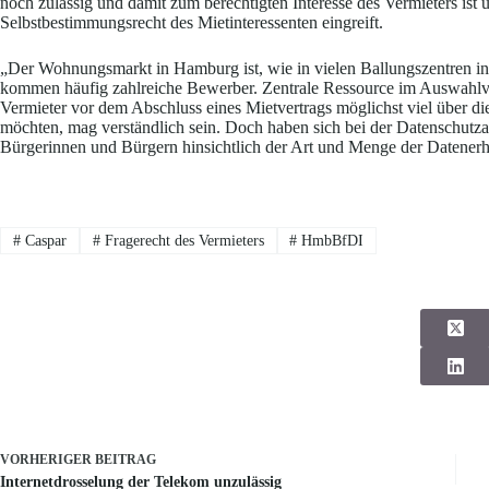
noch zulässig und damit zum berechtigten Interesse des Vermieters ist u
Selbstbestimmungsrecht des Mietinteressenten eingreift.
„Der Wohnungsmarkt in Hamburg ist, wie in vielen Ballungszentren in
kommen häufig zahlreiche Bewerber. Zentrale Ressource im Auswahl
Vermieter vor dem Abschluss eines Mietvertrags möglichst viel über di
möchten, mag verständlich sein. Doch haben sich bei der Datenschutz
Bürgerinnen und Bürgern hinsichtlich der Art und Menge der Datenerh
#
Caspar
#
Fragerecht des Vermieters
#
HmbBfDI
VORHERIGER
BEITRAG
Internetdrosselung der Telekom unzulässig