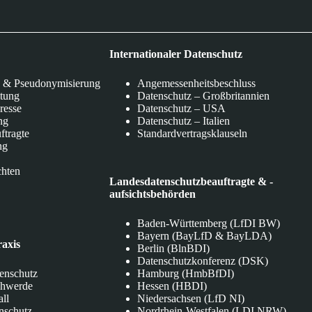
Internationaler Datenschutz
 & Pseudonymisierung
Angemessenheitsbeschluss
itung
Datenschutz – Großbritannien
eresse
Datenschutz – USA
ng
Datenschutz – Italien
ftragte
Standardvertragsklauseln
ng
chten
Landesdatenschutzbeauftragte & -
aufsichtsbehörden
Baden-Württemberg (LfDI BW)
Bayern (BayLfD & BayLDA)
raxis
Berlin (BlnBDI)
Datenschutzkonferenz (DSK)
tenschutz
Hamburg (HmbBfDI)
chwerde
Hessen (HBDI)
all
Niedersachsen (LfD NI)
nschutz
Nordrhein-Westfalen (LDI NRW)