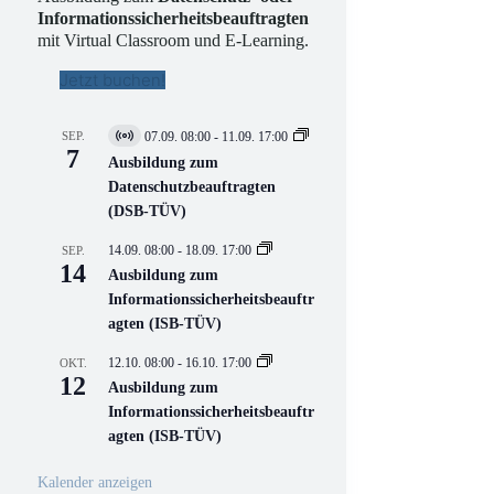
Informationssicherheitsbeauftragten
mit Virtual Classroom und E-Learning.
Jetzt buchen!
SEP.
07.09. 08:00
-
11.09. 17:00
V
7
i
Ausbildung zum
r
Datenschutzbeauftragten
t
(DSB-TÜV)
u
e
l
14.09. 08:00
-
18.09. 17:00
SEP.
l
14
Ausbildung zum
V
Informationssicherheitsbeauftr
e
r
agten (ISB-TÜV)
a
n
12.10. 08:00
-
16.10. 17:00
OKT.
s
12
Ausbildung zum
t
a
Informationssicherheitsbeauftr
l
agten (ISB-TÜV)
t
u
n
Kalender anzeigen