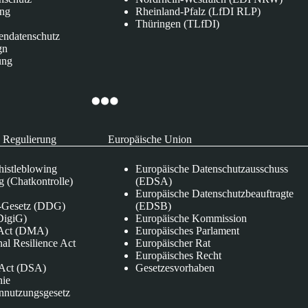
ung
Rheinland-Pfalz (LfDI RLP)
Thüringen (TLfDI)
endatenschutz
gn
ung
 Regulierung
Europäische Union
istleblowing
Europäische Datenschutzausschuss
 (Chatkontrolle)
(EDSA)
Europäische Datenschutzbeauftragte
e-Gesetz (DDG)
(EDSB)
DigiG)
Europäische Kommission
s Act (DMA)
Europäisches Parlament
nal Resilience Act
Europäischer Rat
Europäisches Recht
s Act (DSA)
Gesetzesvorhaben
nie
nnutzungsgesetz