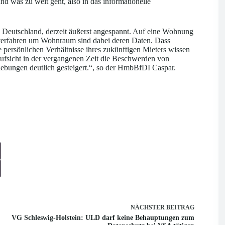
nd was zu weit geht, also in das informationelle
 Deutschland, derzeit äußerst angespannt. Auf eine Wohnung
verfahren um Wohnraum sind dabei deren Daten. Dass
e persönlichen Verhältnisse ihres zukünftigen Mieters wissen
aufsicht in der vergangenen Zeit die Beschwerden von
ebungen deutlich gesteigert.“, so der HmbBfDI Caspar.
NÄCHSTER
BEITRAG
VG Schleswig-Holstein: ULD darf keine Behauptungen zum