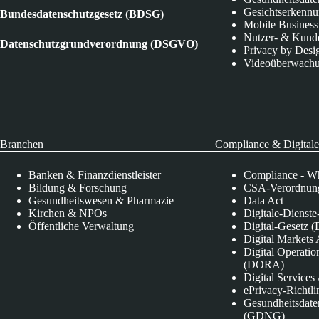
Gesichtserkenn
Bundesdatenschutzgesetz (BDSG)
Mobile Business
Nutzer- & Kund
Datenschutzgrundverordnung (DSGVO)
Privacy by Desi
Videoüberwach
Branchen
Compliance & Digitale
Banken & Finanzdienstleister
Compliance - Wh
Bildung & Forschung
CSA-Verordnung
Gesundheitswesen & Pharmazie
Data Act
Kirchen & NPOs
Digitale-Dienst
Öffentliche Verwaltung
Digital-Gesetz (
Digital Market
Digital Operatio
(DORA)
Digital Service
ePrivacy-Richtli
Gesundheitsdate
(GDNG)