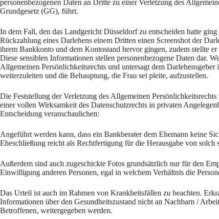
personenbezogenen Daten an Dritte zu einer Verletzung des Allgemeinen
Grundgesetz (GG), führt.
In dem Fall, den das Landgericht Düsseldorf zu entscheiden hatte gi
Rückzahlung eines Darlehens einem Dritten einen Screenshot der Darl
ihrem Bankkonto und dem Kontostand hervor gingen, zudem stellte er d
Diese sensiblen Informationen stellen personenbezogene Daten dar. We
Allgemeinen Persönlichkeitsrechts und untersagt dem Darlehensgeber 
weiterzuleiten und die Behauptung, die Frau sei pleite, aufzustellen.
Die Feststellung der Verletzung des Allgemeinen Persönlichkeitsrechts 
einer vollen Wirksamkeit des Datenschutzrechts in privaten Angelegenh
Entscheidung veranschaulichen:
Angeführt werden kann, dass ein Bankberater dem Ehemann keine Sich
Eheschließung reicht als Rechtfertigung für die Herausgabe von solch
Außerdem sind auch zugeschickte Fotos grundsätzlich nur für den Emp
Einwilligung anderen Personen, egal in welchem Verhältnis die Person
Das Urteil ist auch im Rahmen von Krankheitsfällen zu beachten. Erkra
Informationen über den Gesundheitszustand nicht an Nachbarn / Arbeits
Betroffenen, weitergegeben werden.