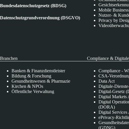
Gesichtserkenn
Bundesdatenschutzgesetz (BDSG)
Mobile Business
Nutzer- & Kund
Datenschutzgrundverordnung (DSGVO)
Privacy by Desi
Videoüberwach
Branchen
Compliance & Digitale
Banken & Finanzdienstleister
Compliance - Wh
Bildung & Forschung
CSA-Verordnung
Gesundheitswesen & Pharmazie
Data Act
Kirchen & NPOs
Digitale-Dienst
Öffentliche Verwaltung
Digital-Gesetz (
Digital Market
Digital Operatio
(DORA)
Digital Service
ePrivacy-Richtli
Gesundheitsdate
(GDNG)