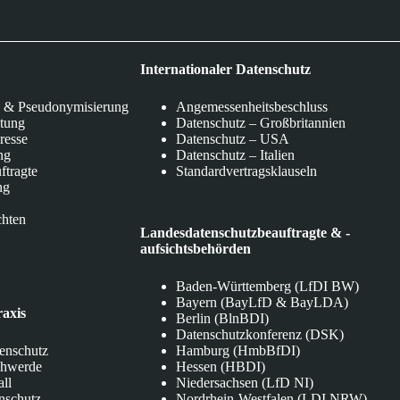
Internationaler Datenschutz
 & Pseudonymisierung
Angemessenheitsbeschluss
itung
Datenschutz – Großbritannien
eresse
Datenschutz – USA
ng
Datenschutz – Italien
ftragte
Standardvertragsklauseln
ng
chten
Landesdatenschutzbeauftragte & -
aufsichtsbehörden
Baden-Württemberg (LfDI BW)
Bayern (BayLfD & BayLDA)
raxis
Berlin (BlnBDI)
Datenschutzkonferenz (DSK)
tenschutz
Hamburg (HmbBfDI)
chwerde
Hessen (HBDI)
all
Niedersachsen (LfD NI)
nschutz
Nordrhein-Westfalen (LDI NRW)