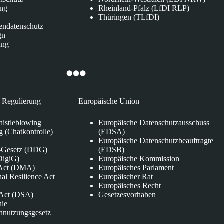
ung
Rheinland-Pfalz (LfDI RLP)
Thüringen (TLfDI)
endatenschutz
gn
ung
 Regulierung
Europäische Union
istleblowing
Europäische Datenschutzausschuss
 (Chatkontrolle)
(EDSA)
Europäische Datenschutzbeauftragte
e-Gesetz (DDG)
(EDSB)
DigiG)
Europäische Kommission
s Act (DMA)
Europäisches Parlament
nal Resilience Act
Europäischer Rat
Europäisches Recht
s Act (DSA)
Gesetzesvorhaben
nie
nnutzungsgesetz