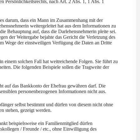
 Persönlichkeitsrechts, nach Art. 2 Abs. 1, 1 Abs. 1
ng es darum, dass ein Mann im Zusammenhang mit der
ehensnehmerin weitergeleitet hat aus dem Informationen zu
ie Behauptung auf, dass die Darlehensnehmerin pleite sei.
gen der Weitergabe bejahte das Gericht die Verletzung des
im Wege der einstweiligen Verfügung die Daten an Dritte
in einem solchen Fall hat weitreichende Folgen. Sie führt zu
eiten. Die folgenden Beispiele sollen die Tragweite der
t auf das Bankkonto der Ehefrau gewähren darf. Die
 sensiblen personenbezogenen Informationen nicht aus.
fänger selbst bestimmt und dürfen von diesem nicht ohne
en stehen, gezeigt werden.
nkt beispielsweise ein Familienmitglied dürfen
kollegen / Freunde / etc., ohne Einwilligung des