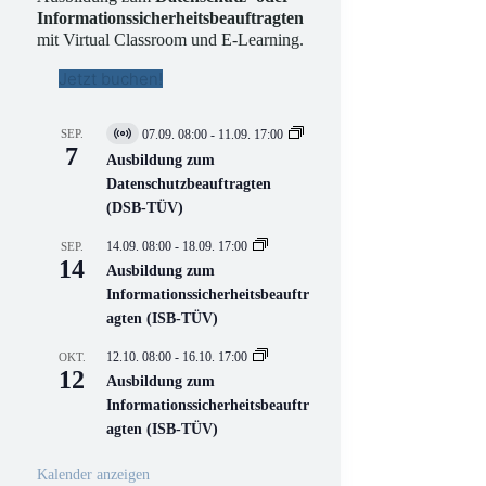
Informationssicherheitsbeauftragten
mit Virtual Classroom und E-Learning.
Jetzt buchen!
SEP.
07.09. 08:00
-
11.09. 17:00
V
7
i
Ausbildung zum
r
Datenschutzbeauftragten
t
(DSB-TÜV)
u
e
l
14.09. 08:00
-
18.09. 17:00
SEP.
l
14
Ausbildung zum
V
Informationssicherheitsbeauftr
e
r
agten (ISB-TÜV)
a
n
12.10. 08:00
-
16.10. 17:00
OKT.
s
12
Ausbildung zum
t
a
Informationssicherheitsbeauftr
l
agten (ISB-TÜV)
t
u
n
Kalender anzeigen