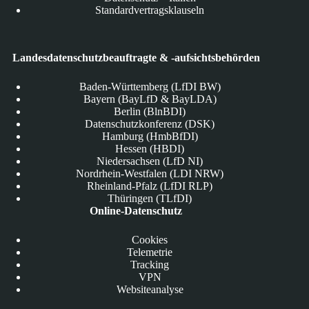
Standardvertragsklauseln
Landesdatenschutzbeauftragte & -aufsichtsbehörden
Baden-Württemberg (LfDI BW)
Bayern (BayLfD & BayLDA)
Berlin (BlnBDI)
Datenschutzkonferenz (DSK)
Hamburg (HmbBfDI)
Hessen (HBDI)
Niedersachsen (LfD NI)
Nordrhein-Westfalen (LDI NRW)
Rheinland-Pfalz (LfDI RLP)
Thüringen (TLfDI)
Online-Datenschutz
Cookies
Telemetrie
Tracking
VPN
Websiteanalyse