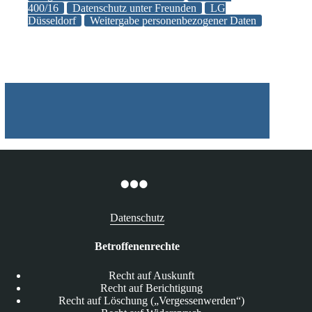
personenbezogenen
400/16
Datenschutz unter Freunden
LG
Düsseldorf
Weitergabe personenbezogener Daten
Daten
eines
Anderen
an
einen
Dritten
verletzt
das
Allgemeine
Persönlichkeitsrecht
Datenschutz
Betroffenenrechte
Recht auf Auskunft
Recht auf Berichtigung
Recht auf Löschung („Vergessenwerden“)